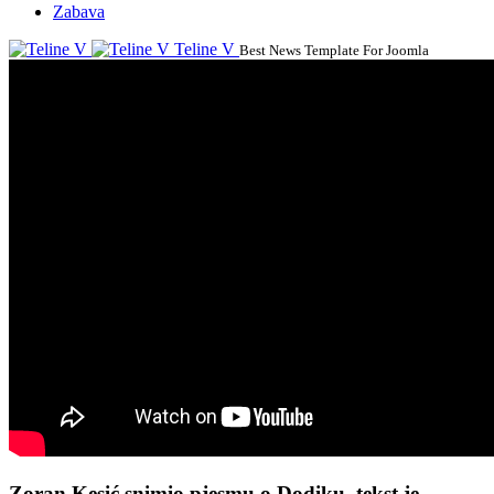
Zabava
Teline V
Best News Template For Joomla
Zoran Kesić snimio pjesmu o Dodiku, tekst je