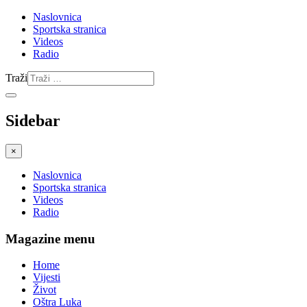
Naslovnica
Sportska stranica
Videos
Radio
Traži
Sidebar
×
Naslovnica
Sportska stranica
Videos
Radio
Magazine menu
Home
Vijesti
Život
Oštra Luka