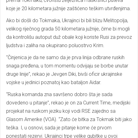
prema Tokmaku, čvorištu željeznica i raskrsnici puteva
koje je 20 kilometara južnije zaštićeno teškim utvrđenjima.
Ako bi došli do Tokmaka, Ukrajinci bi bili blizu Melitopolja,
velikog riječnog grada 50 kilometara južnije, čime bi mogli
da kontrolišu autoput duž obale koji koriste Rusi za prevoz
ljudstva i zaliha na okupirano poluostrvo Krim.
“Činjenica je da ne samo da je prva linija odbrane ruskih
snaga pređena, u tom momentu odvijaju se borbe unutar
druge linije”, rekao je Jevgen Diki, bivši oficir ukrajinske
vojske u jedinici poznatoj kao bataljon Aidar.
“Ruska komanda zna savršeno dobro šta je sada
dovedeno u pitanje”, rekao je on za Current Time, medijski
projekat na ruskom jeziku koji vodi RSE zajedno sa
Glasom Amerike (VOA). “Zato će bitka za Tokmak biti jako
teška. I, u osnovi, sada je pitanje kome će prvom
ponestati rezervi. Ukrajinci trpe velike gubitke u ovoj