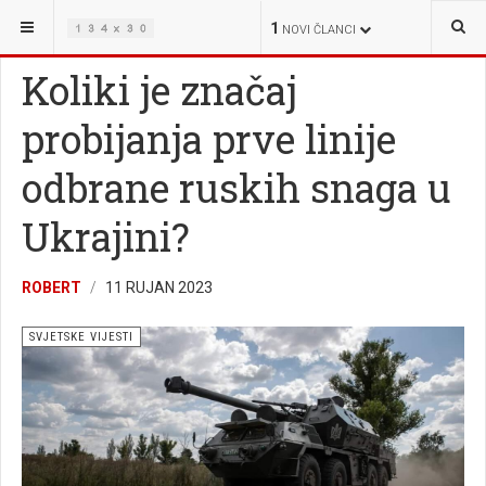
NALAZITE SE OVDJE:
VIJESTI
SVJETSKE VIJESTI
1
NOVI ČLANCI
Koliki je značaj
probijanja prve linije
odbrane ruskih snaga u
Ukrajini?
ROBERT
11 RUJAN 2023
SVJETSKE VIJESTI