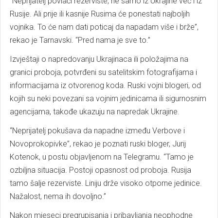
“Neprijatelj povlači rezerviste, ne samo iz Ukrajine već i iz
Rusije. Ali prije ili kasnije Rusima će ponestati najboljih
vojnika. To će nam dati poticaj da napadam više i brže”,
rekao je Tarnavski. “Pred nama je sve to.”
Izvještaji o napredovanju Ukrajinaca ili položajima na
granici proboja, potvrđeni su satelitskim fotografijama i
informacijama iz otvorenog koda. Ruski vojni blogeri, od
kojih su neki povezani sa vojnim jedinicama ili sigurnosnim
agencijama, takođe ukazuju na napredak Ukrajine.
“Neprijatelj pokušava da napadne između Verbove i
Novoprokopivke”, rekao je poznati ruski bloger, Jurij
Kotenok, u postu objavljenom na Telegramu. “Tamo je
ozbiljna situacija. Postoji opasnost od proboja. Rusija
tamo šalje rezerviste. Liniju drže visoko otporne jedinice.
Nažalost, nema ih dovoljno.”
Nakon mjeseci pregrupisanja i pribavljanja neophodne