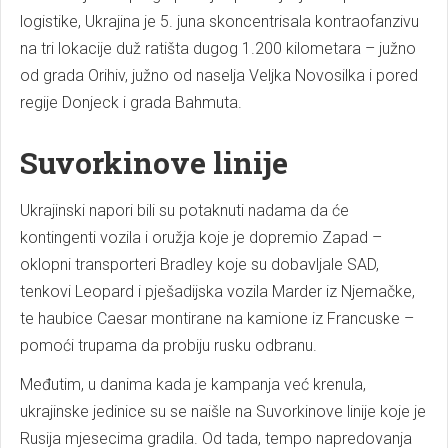
logistike, Ukrajina je 5. juna skoncentrisala kontraofanzivu
na tri lokacije duž ratišta dugog 1.200 kilometara – južno
od grada Orihiv, južno od naselja Veljka Novosilka i pored
regije Donjeck i grada Bahmuta.
Suvorkinove linije
Ukrajinski napori bili su potaknuti nadama da će
kontingenti vozila i oružja koje je dopremio Zapad –
oklopni transporteri Bradley koje su dobavljale SAD,
tenkovi Leopard i pješadijska vozila Marder iz Njemačke,
te haubice Caesar montirane na kamione iz Francuske –
pomoći trupama da probiju rusku odbranu.
Međutim, u danima kada je kampanja već krenula,
ukrajinske jedinice su se naišle na Suvorkinove linije koje je
Rusija mjesecima gradila. Od tada, tempo napredovanja