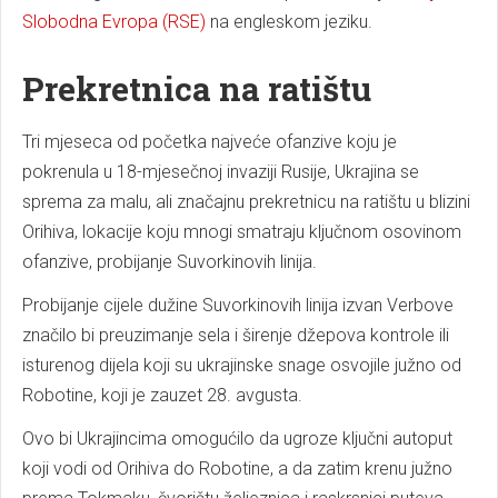
Slobodna Evropa (RSE)
na engleskom jeziku.
Prekretnica na ratištu
Tri mjeseca od početka najveće ofanzive koju je
pokrenula u 18-mjesečnoj invaziji Rusije, Ukrajina se
sprema za malu, ali značajnu prekretnicu na ratištu u blizini
Orihiva, lokacije koju mnogi smatraju ključnom osovinom
ofanzive, probijanje Suvorkinovih linija.
Probijanje cijele dužine Suvorkinovih linija izvan Verbove
značilo bi preuzimanje sela i širenje džepova kontrole ili
isturenog dijela koji su ukrajinske snage osvojile južno od
Robotine, koji je zauzet 28. avgusta.
Ovo bi Ukrajincima omogućilo da ugroze ključni autoput
koji vodi od Orihiva do Robotine, a da zatim krenu južno