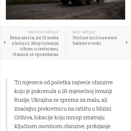
PREVIOUS ARTICLE
NEXT ARTICLE
Žena umrla, još 12 osoba
Stotine miliona eura
u bolnici zbog trovanja
bačene u vodu
ribom u restoranu,
vlasnik se opravdavao
Tri mjeseca od početka najveće ofanzive
koju je pokrenula u 18-mjesečnoj invaziji
Rusije, Ukrajina se sprema za malu, ali
značajnu prekretnicu na ratištu u blizini
Orihiva, lokacije koju mnogi smatraju
ključnom osovinom ofanzive, probijanje