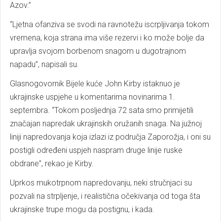
Azov.”
“Ljetna ofanziva se svodi na ravnotežu iscrpljivanja tokom
vremena, koja strana ima više rezervi i ko može bolje da
upravlja svojom borbenom snagom u dugotrajnom
napadu”, napisali su.
Glasnogovornik Bijele kuće John Kirby istaknuo je
ukrajinske uspjehe u komentarima novinarima 1.
septembra. “Tokom posljednja 72 sata smo primijetili
značajan napredak ukrajinskih oružanih snaga. Na južnoj
liniji napredovanja koja izlazi iz područja Zaporožja, i oni su
postigli određeni uspjeh naspram druge linije ruske
obdrane”, rekao je Kirby.
Uprkos mukotrpnom napredovanju, neki stručnjaci su
pozvali na strpljenje, i realistična očekivanja od toga šta
ukrajinske trupe mogu da postignu, i kada.