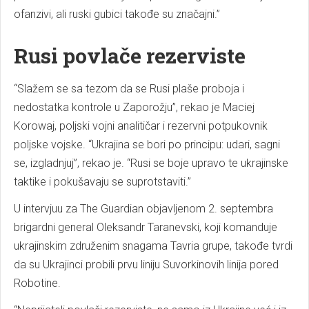
ofanzivi, ali ruski gubici takođe su značajni.”
Rusi povlače rezerviste
“Slažem se sa tezom da se Rusi plaše proboja i
nedostatka kontrole u Zaporožju”, rekao je Maciej
Korowaj, poljski vojni analitičar i rezervni potpukovnik
poljske vojske. “Ukrajina se bori po principu: udari, sagni
se, izgladnjuj”, rekao je. “Rusi se boje upravo te ukrajinske
taktike i pokušavaju se suprotstaviti.”
U intervjuu za The Guardian objavljenom 2. septembra
brigardni general Oleksandr Taranevski, koji komanduje
ukrajinskim združenim snagama Tavria grupe, takođe tvrdi
da su Ukrajinci probili prvu liniju Suvorkinovih linija pored
Robotine.