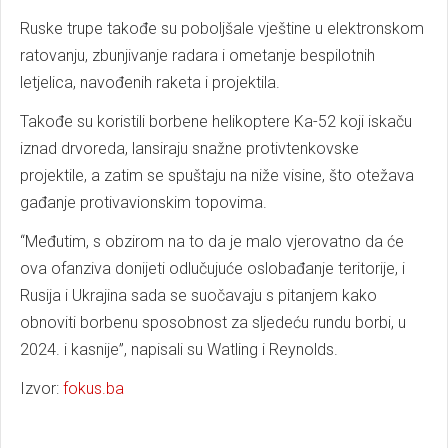
Ruske trupe takođe su poboljšale vještine u elektronskom
ratovanju, zbunjivanje radara i ometanje bespilotnih
letjelica, navođenih raketa i projektila.
Takođe su koristili borbene helikoptere Ka-52 koji iskaču
iznad drvoreda, lansiraju snažne protivtenkovske
projektile, a zatim se spuštaju na niže visine, što otežava
gađanje protivavionskim topovima.
“Međutim, s obzirom na to da je malo vjerovatno da će
ova ofanziva donijeti odlučujuće oslobađanje teritorije, i
Rusija i Ukrajina sada se suočavaju s pitanjem kako
obnoviti borbenu sposobnost za sljedeću rundu borbi, u
2024. i kasnije”, napisali su Watling i Reynolds.
Izvor:
fokus.ba