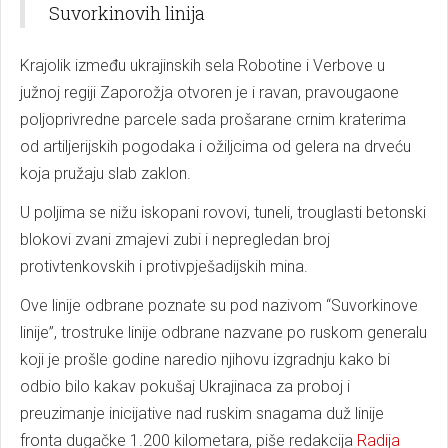
Suvorkinovih linija
Krajolik između ukrajinskih sela Robotine i Verbove u
južnoj regiji Zaporožja otvoren je i ravan, pravougaone
poljoprivredne parcele sada prošarane crnim kraterima
od artiljerijskih pogodaka i ožiljcima od gelera na drveću
koja pružaju slab zaklon.
U poljima se nižu iskopani rovovi, tuneli, trouglasti betonski
blokovi zvani zmajevi zubi i nepregledan broj
protivtenkovskih i protivpješadijskih mina.
Ove linije odbrane poznate su pod nazivom “Suvorkinove
linije”, trostruke linije odbrane nazvane po ruskom generalu
koji je prošle godine naredio njihovu izgradnju kako bi
odbio bilo kakav pokušaj Ukrajinaca za proboj i
preuzimanje inicijative nad ruskim snagama duž linije
fronta dugačke 1.200 kilometara, piše redakcija
Radija