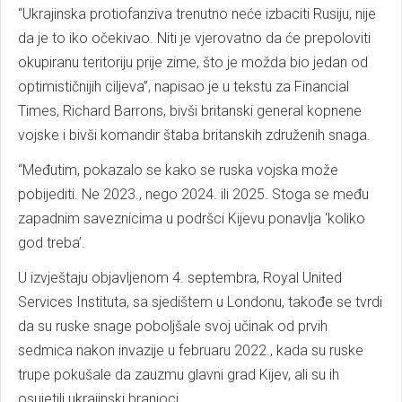
“Ukrajinska protiofanziva trenutno neće izbaciti Rusiju, nije
da je to iko očekivao. Niti je vjerovatno da će prepoloviti
okupiranu teritoriju prije zime, što je možda bio jedan od
optimističnijih ciljeva”, napisao je u tekstu za Financial
Times, Richard Barrons, bivši britanski general kopnene
vojske i bivši komandir štaba britanskih združenih snaga.
“Međutim, pokazalo se kako se ruska vojska može
pobijediti. Ne 2023., nego 2024. ili 2025. Stoga se među
zapadnim saveznicima u podršci Kijevu ponavlja ‘koliko
god treba’.
U izvještaju objavljenom 4. septembra, Royal United
Services Instituta, sa sjedištem u Londonu, takođe se tvrdi
da su ruske snage poboljšale svoj učinak od prvih
sedmica nakon invazije u februaru 2022., kada su ruske
trupe pokušale da zauzmu glavni grad Kijev, ali su ih
osujetili ukrajinski branioci.