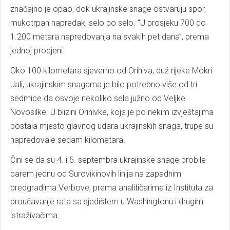
značajno je opao, dok ukrajinske snage ostvaruju spor,
mukotrpan napredak, selo po selo. “U prosjeku 700 do
1.200 metara napredovanja na svakih pet dana”, prema
jednoj procjeni.
Oko 100 kilometara sjeverno od Orihiva, duž rijeke Mokri
Jali, ukrajinskim snagama je bilo potrebno više od tri
sedmice da osvoje nekoliko sela južno od Veljke
Novosilke. U blizini Orihivke, koja je po nekim izvještajima
postala mjesto glavnog udara ukrajinskih snaga, trupe su
napredovale sedam kilometara.
Čini se da su 4. i 5. septembra ukrajinske snage probile
barem jednu od Surovikinovih linija na zapadnim
predgrađima Verbove, prema analitičarima iz Instituta za
proučavanje rata sa sjedištem u Washingtonu i drugim
istraživačima.