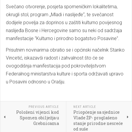
Svečano otvorenje, posjeta spomeničkim lokalitetima,
okrugli stol, program „Mladi i naslijeđe“, te svečanost
dodijele povelja za doprinos u zaštiti kulturno povijesnog
naslijeđa Bosne i Hercegovine samo su neki od sadržaja
manifestacije "Kulturno i prirodno bogatstvo Posavine".
Prisutnim novinarima obratio se i općinski načelnik Stanko
Vincetić, iskazavši radost i zahvalnost što će se
ovogodišnja manifestacija pod pokroviteljstvom
Federalnog ministarstva kulture i sporta održavati upravo
u Posavini odnosno u Orašju.
PREVIOUS ARTICLE
NEXT ARTICLE
Položeni vijenci kod
Priopćenje sa sjednice
Spomen obilježja u
Vlade ŽP- proglašeno
Grebnicama
stanje prirodne nesreće
od suše