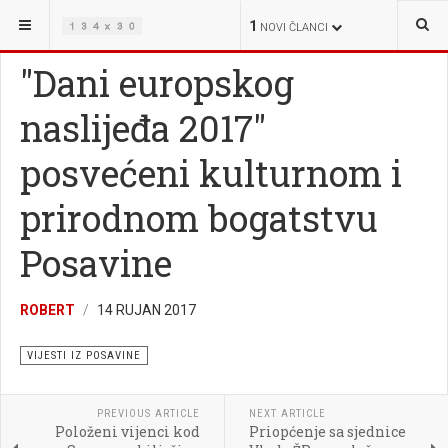
NALAZITE SE OVDJE:
VIJESTI
VIJESTI IZ POSAVINE
1
NOVI ČLANCI
"Dani europskog
naslijeđa 2017"
posvećeni kulturnom i
prirodnom bogatstvu
Posavine
ROBERT
14 RUJAN 2017
VIJESTI IZ POSAVINE
PREVIOUS ARTICLE
NEXT ARTICLE
Položeni vijenci kod
Priopćenje sa sjednice