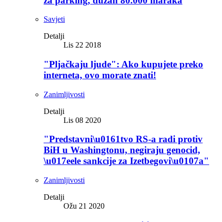
za parking, dužan 80.000 maraka
Savjeti
Detalji
Lis 22 2018
"Pljačkaju ljude": Ako kupujete preko
interneta, ovo morate znati!
Zanimljivosti
Detalji
Lis 08 2020
"Predstavni\u0161tvo RS-a radi protiv
BiH u Washingtonu, negiraju genocid,
\u017eele sankcije za Izetbegovi\u0107a"
Zanimljivosti
Detalji
Ožu 21 2020