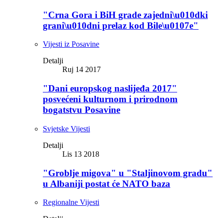
"Crna Gora i BiH grade zajedni\u010dki
grani\u010dni prelaz kod Bile\u0107e"
Vijesti iz Posavine
Detalji
Ruj 14 2017
"Dani europskog naslijeđa 2017"
posvećeni kulturnom i prirodnom
bogatstvu Posavine
Svjetske Vijesti
Detalji
Lis 13 2018
"Groblje migova" u "Staljinovom gradu"
u Albaniji postat će NATO baza
Regionalne Vijesti