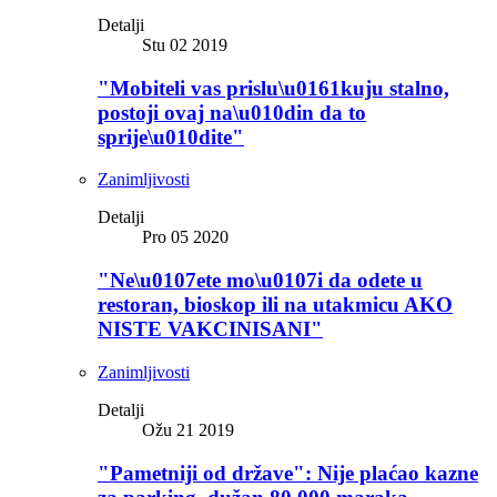
Detalji
Stu 02 2019
"Mobiteli vas prislu\u0161kuju stalno,
postoji ovaj na\u010din da to
sprije\u010dite"
Zanimljivosti
Detalji
Pro 05 2020
"Ne\u0107ete mo\u0107i da odete u
restoran, bioskop ili na utakmicu AKO
NISTE VAKCINISANI"
Zanimljivosti
Detalji
Ožu 21 2019
"Pametniji od države": Nije plaćao kazne