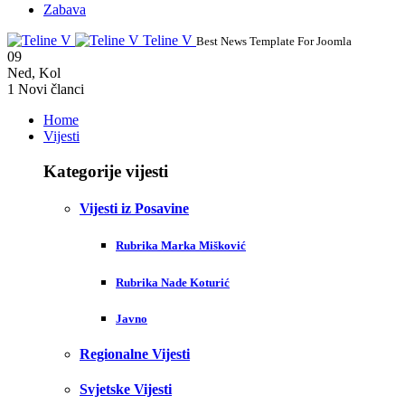
Zabava
Teline V
Best News Template For Joomla
09
Ned
,
Kol
1
Novi članci
Home
Vijesti
Kategorije vijesti
Vijesti iz Posavine
Rubrika Marka Mišković
Rubrika Nade Koturić
Javno
Regionalne Vijesti
Svjetske Vijesti