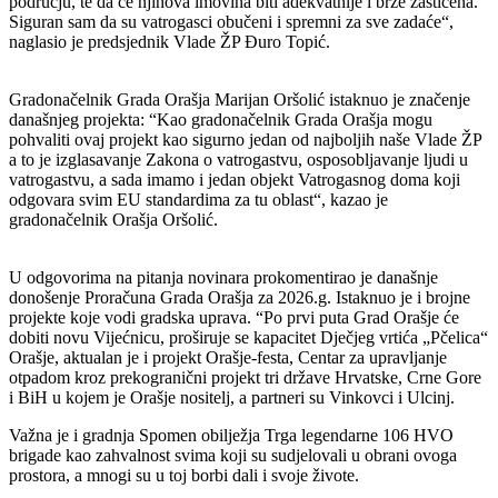
području, te da će njihova imovina biti adekvatnije i brže zaštićena.
Siguran sam da su vatrogasci obučeni i spremni za sve zadaće“,
naglasio je predsjednik Vlade ŽP Đuro Topić.
Gradonačelnik Grada Orašja Marijan Oršolić istaknuo je značenje
današnjeg projekta: “Kao gradonačelnik Grada Orašja mogu
pohvaliti ovaj projekt kao sigurno jedan od najboljih naše Vlade ŽP
a to je izglasavanje Zakona o vatrogastvu, osposobljavanje ljudi u
vatrogastvu, a sada imamo i jedan objekt Vatrogasnog doma koji
odgovara svim EU standardima za tu oblast“, kazao je
gradonačelnik Orašja Oršolić.
U odgovorima na pitanja novinara prokomentirao je današnje
donošenje Proračuna Grada Orašja za 2026.g. Istaknuo je i brojne
projekte koje vodi gradska uprava. “Po prvi puta Grad Orašje će
dobiti novu Vijećnicu, proširuje se kapacitet Dječjeg vrtića „Pčelica“
Orašje, aktualan je i projekt Orašje-festa, Centar za upravljanje
otpadom kroz prekogranični projekt tri države Hrvatske, Crne Gore
i BiH u kojem je Orašje nositelj, a partneri su Vinkovci i Ulcinj.
Važna je i gradnja Spomen obilježja Trga legendarne 106 HVO
brigade kao zahvalnost svima koji su sudjelovali u obrani ovoga
prostora, a mnogi su u toj borbi dali i svoje živote.