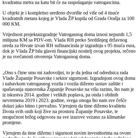
kvadratna metra na katu bit će na raspolaganju vatrogascima.
U objekt je i kompletno uređeno dvorište od više od 4 tisuće
kvadratnih metara kojeg je Vlada ŽP kupila od Grada Orašja za 100
000 KM.
Vrijednost projektaizgradnje Vatrogasnog doma iznosi nepunih 1,5
milijuna KM sa PDV-om. Vlada RH preko Središnjeg državnog
ureda za Hrvate izvan RH sufinancirala je izgradnju s 95 tisuća eura,
dok je Vlada ŽP bila glavni financijski nositelj ovog projekta, rečeno
je na svečanosti otvorenja Vatrogasnog doma.
„Ono s čime smo mi zadovoljni, to je da jedna od odrednica rada
Vlade Županije Posavske i sektor sigurnosti. Izgradnjom ovog doma
i nabavkom vatrogasnog vozila i vozila dižemo sustav zaštite i
spašavanja stanovnika Županije Posavske na višu razinu, što nam je
iz iskustva 2014. godine i velikih poplava, pa onda i obilnih
nevremena 2019 i 2023. godine, svega onoga što nam sve češće
dolazi jako bitno i prevažno. Vjerujem da time dižemo kvalitetu
života svih onih koji žive na prostoru Županije Posavske, te
mogućnost bržeg odgovora na sve izazove vezano za klimatske
promjene.
Vjerujem da time dižemo i sigurnost novim investitorima na ovom