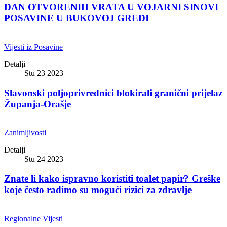
DAN OTVORENIH VRATA U VOJARNI SINOVI
POSAVINE U BUKOVOJ GREDI
Vijesti iz Posavine
Detalji
Stu 23 2023
Slavonski poljoprivrednici blokirali granični prijelaz
Županja-Orašje
Zanimljivosti
Detalji
Stu 24 2023
Znate li kako ispravno koristiti toalet papir? Greške
koje često radimo su mogući rizici za zdravlje
Regionalne Vijesti