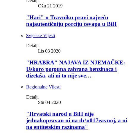
Detalji
Ožu 21 2019
"Hari" u Travniku pravi najveću
najautentičniju porciju ćevapa u BiH
Svjetske Vijesti
Detalji
Lis 03 2020
"HRABRA" NAJAVA IZ NJEMAČKE:
Uskoro potpuna zabrana benzinaca i
dizelaša, ali ni to nije sve…
Regionalne Vijesti
Detalji
Stu 04 2020
"Hrvatski narod u BiH nije
jednakopravan ni na dr\u017eavnoj, a ni
na entitetskim razinama"