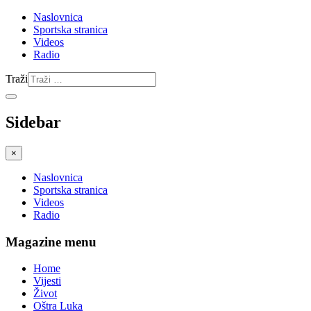
Naslovnica
Sportska stranica
Videos
Radio
Traži
Sidebar
×
Naslovnica
Sportska stranica
Videos
Radio
Magazine menu
Home
Vijesti
Život
Oštra Luka