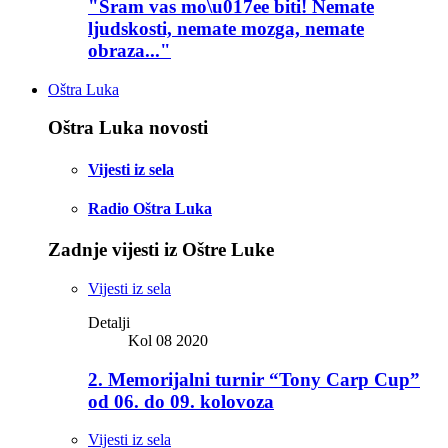
"Sram vas mo\u017ee biti! Nemate
ljudskosti, nemate mozga, nemate
obraza..."
Oštra Luka
Oštra Luka novosti
Vijesti iz sela
Radio Oštra Luka
Zadnje vijesti iz Oštre Luke
Vijesti iz sela
Detalji
Kol 08 2020
2. Memorijalni turnir “Tony Carp Cup”
od 06. do 09. kolovoza
Vijesti iz sela