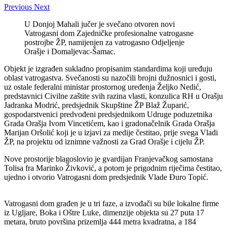
Previous
Next
U Donjoj Mahali jučer je svečano otvoren novi
Vatrogasni dom Zajedničke profesionalne vatrogasne
postrojbe ŽP, namijenjen za vatrogasno Odjeljenje
Orašje i Domaljevac-Šamac.
Objekt je izgrađen sukladno propisanim standardima koji uređuju
oblast vatrogastva. Svečanosti su nazočili brojni dužnosnici i gosti,
uz ostale federalni ministar prostornog uređenja Željko Nedić,
predstavnici Civilne zaštite svih razina vlasti, konzulica RH u Orašju
Jadranka Modrić, predsjednik Skupštine ŽP Blaž Župarić,
gospodarstvenici predvođeni predsjednikom Udruge poduzetnika
Grada Orašja Ivom Vincetićem, kao i gradonačelnik Grada Orašja
Marijan Oršolić koji je u izjavi za medije čestitao, prije svega Vladi
ŽP, na projektu od iznimne važnosti za Grad Orašje i cijelu ŽP.
Nove prostorije blagoslovio je gvardijan Franjevačkog samostana
Tolisa fra Marinko Živković, a potom je prigodnim riječima čestitao,
ujedno i otvorio Vatrogasni dom predsjednik Vlade Đuro Topić.
Vatrogasni dom građen je u tri faze, a izvođači su bile lokalne firme
iz Ugljare, Boka i Oštre Luke, dimenzije objekta su 27 puta 17
metara, bruto površina prizemlja 444 metra kvadratna, a 184