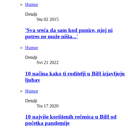
Humor
Detalji
Stu 02 2015
'Sva sreća da sam kod punice, njoj ni
potres ne može ništa...'
Humor
Detalji
Svi 21 2022
10 načina kako ti roditelji u BiH izjavljuju
ljubav
Humor
Detalji
Tra 17 2020
10 najviše korištenih rečenica u BiH od
početka pandemije