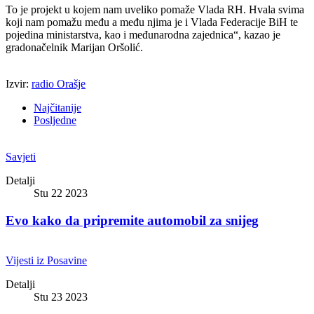
To je projekt u kojem nam uveliko pomaže Vlada RH. Hvala svima
koji nam pomažu među a među njima je i Vlada Federacije BiH te
pojedina ministarstva, kao i međunarodna zajednica“, kazao je
gradonačelnik Marijan Oršolić.
Izvir:
radio Orašje
Najčitanije
Posljedne
Savjeti
Detalji
Stu 22 2023
Evo kako da pripremite automobil za snijeg
Vijesti iz Posavine
Detalji
Stu 23 2023