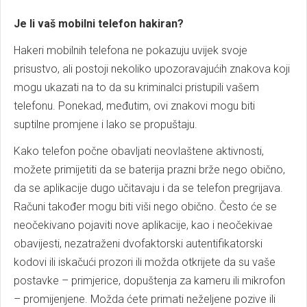
Je li vaš mobilni telefon hakiran?
Hakeri mobilnih telefona ne pokazuju uvijek svoje
prisustvo, ali postoji nekoliko upozoravajućih znakova koji
mogu ukazati na to da su kriminalci pristupili vašem
telefonu. Ponekad, međutim, ovi znakovi mogu biti
suptilne promjene i lako se propuštaju.
Kako telefon počne obavljati neovlaštene aktivnosti,
možete primijetiti da se baterija prazni brže nego obično,
da se aplikacije dugo učitavaju i da se telefon pregrijava.
Računi također mogu biti viši nego obično. Često će se
neočekivano pojaviti nove aplikacije, kao i neočekivae
obavijesti, nezatraženi dvofaktorski autentifikatorski
kodovi ili iskačući prozori ili možda otkrijete da su vaše
postavke – primjerice, dopuštenja za kameru ili mikrofon
– promijenjene. Možda ćete primati neželjene pozive ili