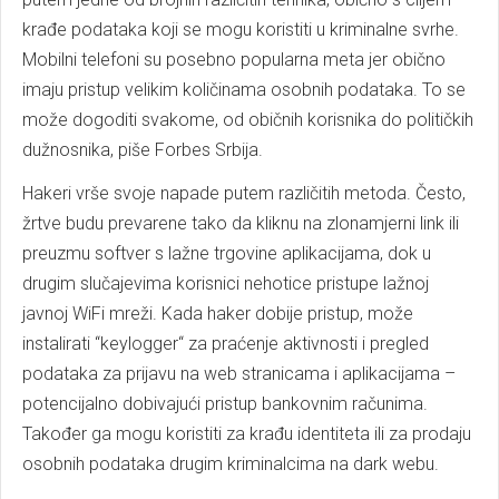
krađe podataka koji se mogu koristiti u kriminalne svrhe.
Mobilni telefoni su posebno popularna meta jer obično
imaju pristup velikim količinama osobnih podataka. To se
može dogoditi svakome, od običnih korisnika do političkih
dužnosnika, piše Forbes Srbija.
Hakeri vrše svoje napade putem različitih metoda. Često,
žrtve budu prevarene tako da kliknu na zlonamjerni link ili
preuzmu softver s lažne trgovine aplikacijama, dok u
drugim slučajevima korisnici nehotice pristupe lažnoj
javnoj WiFi mreži. Kada haker dobije pristup, može
instalirati “keylogger“ za praćenje aktivnosti i pregled
podataka za prijavu na web stranicama i aplikacijama –
potencijalno dobivajući pristup bankovnim računima.
Također ga mogu koristiti za krađu identiteta ili za prodaju
osobnih podataka drugim kriminalcima na dark webu.