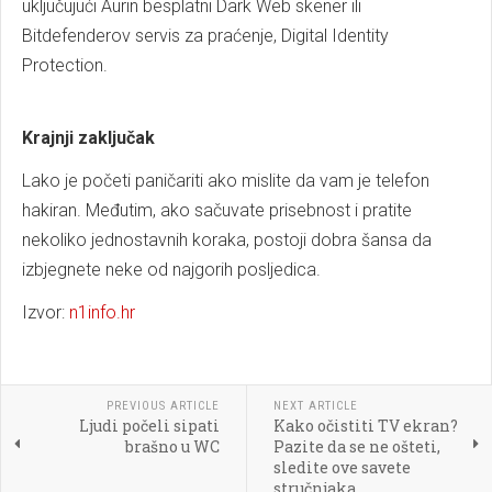
uključujući Aurin besplatni Dark Web skener ili
Bitdefenderov servis za praćenje, Digital Identity
Protection.
Krajnji zaključak
Lako je početi paničariti ako mislite da vam je telefon
hakiran. Međutim, ako sačuvate prisebnost i pratite
nekoliko jednostavnih koraka, postoji dobra šansa da
izbjegnete neke od najgorih posljedica.
Izvor:
n1info.hr
PREVIOUS ARTICLE
NEXT ARTICLE
Ljudi počeli sipati
Kako očistiti TV ekran?
brašno u WC
Pazite da se ne ošteti,
sledite ove savete
stručnjaka