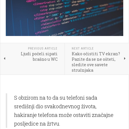
PREVIOUS ARTICLE
NEXT ARTICLE
Ljudi počeli sipati
Kako očistiti TV ekran?
brašno u WC
Pazite da se ne ošteti,
sledite ove savete
stručnjaka
S obzirom na to da su telefoni sada
središnji dio svakodnevnog života,
hakiranje telefona može ostaviti značajne
posljedice na žrtvu.