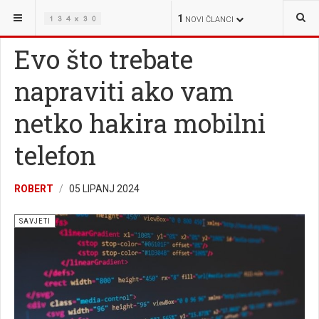
NALAZITE SE OVDJE:
ŽIVOT
SAVJETI
1
NOVI ČLANCI
Evo što trebate
napraviti ako vam
netko hakira mobilni
telefon
ROBERT
05 LIPANJ 2024
SAVJETI