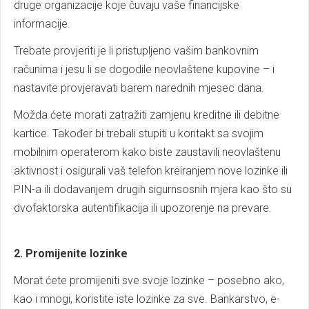
druge organizacije koje čuvaju vaše financijske
informacije.
Trebate provjeriti je li pristupljeno vašim bankovnim
računima i jesu li se dogodile neovlaštene kupovine – i
nastavite provjeravati barem narednih mjesec dana.
Možda ćete morati zatražiti zamjenu kreditne ili debitne
kartice. Također bi trebali stupiti u kontakt sa svojim
mobilnim operaterom kako biste zaustavili neovlaštenu
aktivnost i osigurali vaš telefon kreiranjem nove lozinke ili
PIN-a ili dodavanjem drugih sigurnsosnih mjera kao što su
dvofaktorska autentifikacija ili upozorenje na prevare.
2. Promijenite lozinke
Morat ćete promijeniti sve svoje lozinke – posebno ako,
kao i mnogi, koristite iste lozinke za sve. Bankarstvo, e-