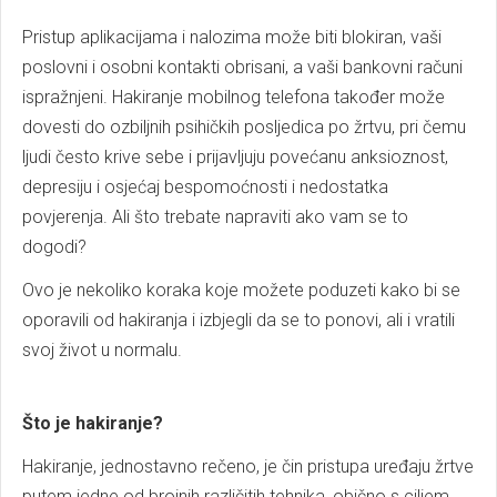
Pristup aplikacijama i nalozima može biti blokiran, vaši
poslovni i osobni kontakti obrisani, a vaši bankovni računi
ispražnjeni. Hakiranje mobilnog telefona također može
dovesti do ozbiljnih psihičkih posljedica po žrtvu, pri čemu
ljudi često krive sebe i prijavljuju povećanu anksioznost,
depresiju i osjećaj bespomoćnosti i nedostatka
povjerenja. Ali što trebate napraviti ako vam se to
dogodi?
Ovo je nekoliko koraka koje možete poduzeti kako bi se
oporavili od hakiranja i izbjegli da se to ponovi, ali i vratili
svoj život u normalu.
Što je hakiranje?
Hakiranje, jednostavno rečeno, je čin pristupa uređaju žrtve
putem jedne od brojnih različitih tehnika, obično s ciljem