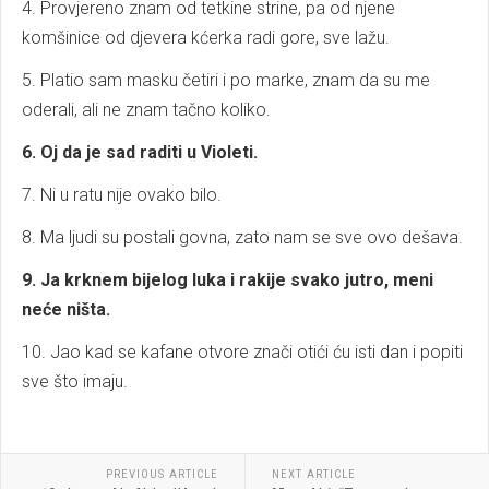
4. Provjereno znam od tetkine strine, pa od njene
komšinice od djevera kćerka radi gore, sve lažu.
5. Platio sam masku četiri i po marke, znam da su me
oderali, ali ne znam tačno koliko.
6. Oj da je sad raditi u Violeti.
7. Ni u ratu nije ovako bilo.
8. Ma ljudi su postali govna, zato nam se sve ovo dešava.
9. Ja krknem bijelog luka i rakije svako jutro, meni
neće ništa.
10. Jao kad se kafane otvore znači otići ću isti dan i popiti
sve što imaju.
PREVIOUS ARTICLE
NEXT ARTICLE