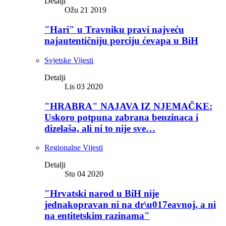
Detalji
Ožu 21 2019
"Hari" u Travniku pravi najveću
najautentičniju porciju ćevapa u BiH
Svjetske Vijesti
Detalji
Lis 03 2020
"HRABRA" NAJAVA IZ NJEMAČKE:
Uskoro potpuna zabrana benzinaca i
dizelaša, ali ni to nije sve…
Regionalne Vijesti
Detalji
Stu 04 2020
"Hrvatski narod u BiH nije
jednakopravan ni na dr\u017eavnoj, a ni
na entitetskim razinama"