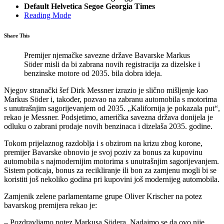
Default
Helvetica
Segoe
Georgia
Times
Reading Mode
Share This
Premijer njemačke savezne države Bavarske Markus
Söder misli da bi zabrana novih registracija za dizelske i
benzinske motore od 2035. bila dobra ideja.
Njegov stranački šef Dirk Messner izrazio je slično mišljenje kao
Markus Söder i, također, pozvao na zabranu automobila s motorima
s unutrašnjim sagorijevanjem od 2035. „Kalifornija je pokazala put“,
rekao je Messner. Podsjetimo, američka savezna država donijela je
odluku o zabrani prodaje novih benzinaca i dizelaša 2035. godine.
Tokom prijelaznog razdoblja i s obzirom na krizu zbog korone,
premijer Bavarske obnovio je svoj poziv za bonus za kupovinu
automobila s najmodernijim motorima s unutrašnjim sagorijevanjem.
Sistem poticaja, bonus za recikliranje ili bon za zamjenu mogli bi se
koristiti još nekoliko godina pri kupovini još modernijeg automobila.
Zamjenik zelene parlamentarne grupe Oliver Krischer na potez
bavarskog premijera rekao je:
– Pozdravljamo potez Markusa Södera. Nadajmo se da ovo nije