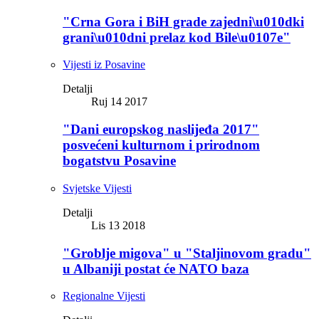
"Crna Gora i BiH grade zajedni\u010dki
grani\u010dni prelaz kod Bile\u0107e"
Vijesti iz Posavine
Detalji
Ruj 14 2017
"Dani europskog naslijeđa 2017"
posvećeni kulturnom i prirodnom
bogatstvu Posavine
Svjetske Vijesti
Detalji
Lis 13 2018
"Groblje migova" u "Staljinovom gradu"
u Albaniji postat će NATO baza
Regionalne Vijesti