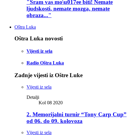
"Sram vas mo\u017ee biti! Nemate
ljudskosti, nemate mozga, nemate
obraza..."
Oštra Luka
Oštra Luka novosti
Vijesti iz sela
Radio Oštra Luka
Zadnje vijesti iz Oštre Luke
Vijesti iz sela
Detalji
Kol 08 2020
2. Memorijalni turnir “Tony Carp Cup”
od 06. do 09. kolovoza
Vijesti iz sela