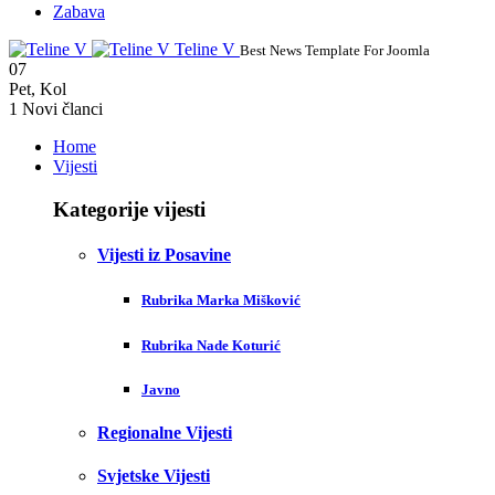
Zabava
Teline V
Best News Template For Joomla
07
Pet
,
Kol
1
Novi članci
Home
Vijesti
Kategorije vijesti
Vijesti iz Posavine
Rubrika Marka Mišković
Rubrika Nade Koturić
Javno
Regionalne Vijesti
Svjetske Vijesti