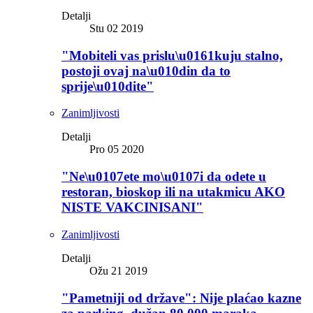
Detalji
Stu 02 2019
"Mobiteli vas prislu\u0161kuju stalno,
postoji ovaj na\u010din da to
sprije\u010dite"
Zanimljivosti
Detalji
Pro 05 2020
"Ne\u0107ete mo\u0107i da odete u
restoran, bioskop ili na utakmicu AKO
NISTE VAKCINISANI"
Zanimljivosti
Detalji
Ožu 21 2019
"Pametniji od države": Nije plaćao kazne