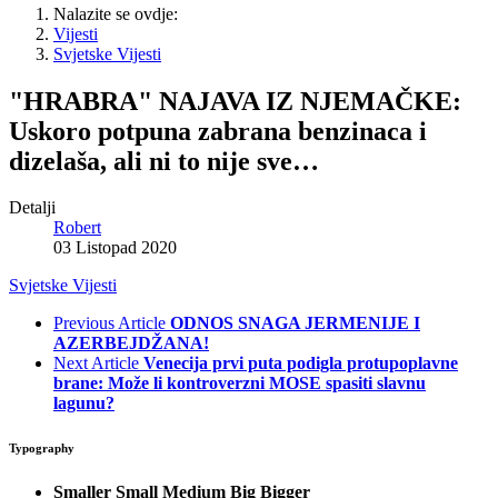
Nalazite se ovdje:
Vijesti
Svjetske Vijesti
"HRABRA" NAJAVA IZ NJEMAČKE:
Uskoro potpuna zabrana benzinaca i
dizelaša, ali ni to nije sve…
Detalji
Robert
03 Listopad 2020
Svjetske Vijesti
Previous Article
ODNOS SNAGA JERMENIJE I
AZERBEJDŽANA!
Next Article
Venecija prvi puta podigla protupoplavne
brane: Može li kontroverzni MOSE spasiti slavnu
lagunu?
Typography
Smaller
Small
Medium
Big
Bigger