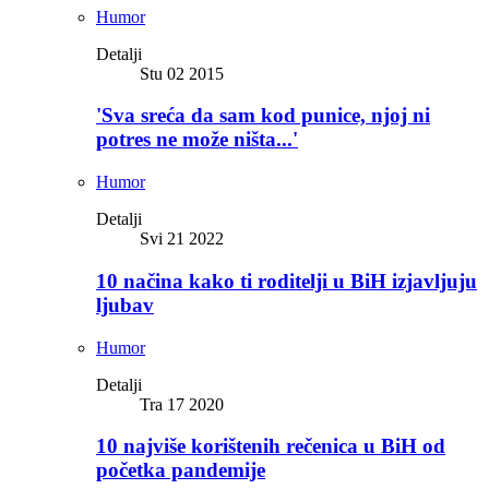
Humor
Detalji
Stu 02 2015
'Sva sreća da sam kod punice, njoj ni
potres ne može ništa...'
Humor
Detalji
Svi 21 2022
10 načina kako ti roditelji u BiH izjavljuju
ljubav
Humor
Detalji
Tra 17 2020
10 najviše korištenih rečenica u BiH od
početka pandemije