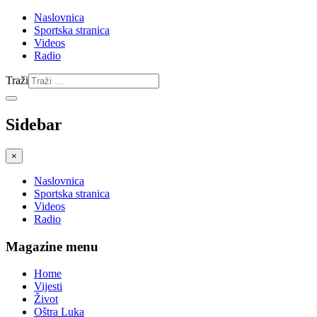
Naslovnica
Sportska stranica
Videos
Radio
Traži
Sidebar
×
Naslovnica
Sportska stranica
Videos
Radio
Magazine menu
Home
Vijesti
Život
Oštra Luka