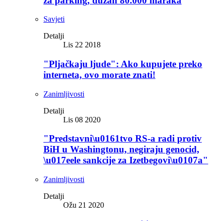
za parking, dužan 80.000 maraka
Savjeti
Detalji
Lis 22 2018
"Pljačkaju ljude": Ako kupujete preko
interneta, ovo morate znati!
Zanimljivosti
Detalji
Lis 08 2020
"Predstavni\u0161tvo RS-a radi protiv
BiH u Washingtonu, negiraju genocid,
\u017eele sankcije za Izetbegovi\u0107a"
Zanimljivosti
Detalji
Ožu 21 2020