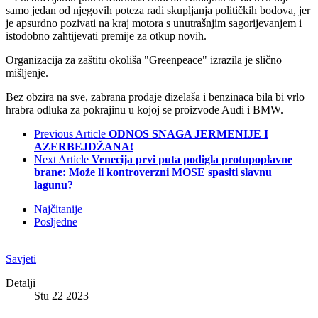
samo jedan od njegovih poteza radi skupljanja političkih bodova, jer
je apsurdno pozivati na kraj motora s unutrašnjim sagorijevanjem i
istodobno zahtijevati premije za otkup novih.
Organizacija za zaštitu okoliša "Greenpeace" izrazila je slično
mišljenje.
Bez obzira na sve, zabrana prodaje dizelaša i benzinaca bila bi vrlo
hrabra odluka za pokrajinu u kojoj se proizvode Audi i BMW.
Previous Article
ODNOS SNAGA JERMENIJE I
AZERBEJDŽANA!
Next Article
Venecija prvi puta podigla protupoplavne
brane: Može li kontroverzni MOSE spasiti slavnu
lagunu?
Najčitanije
Posljedne
Savjeti
Detalji
Stu 22 2023