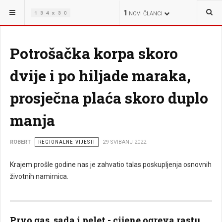
NALAZITE SE OVDJE:
VIJESTI
1
NOVI ČLANCI
Potrošačka korpa skoro
dvije i po hiljade maraka,
prosječna plaća skoro duplo
manja
ROBERT
REGIONALNE VIJESTI
29 SVIBANJ 2022
Krajem prošle godine nas je zahvatio talas poskupljenja osnovnih
životnih namirnica.
Prvo gas, sada i pelet - cijene ogreva rastu