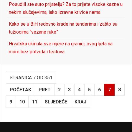
Posudili ste auto prijatelju? Za to prijete visoke kazne u
nekim slučajevima, iako izravne krivice nema
Kako se u BiH redovno krade na tenderima i zašto su
tužiocima “vezane ruke”
Hrvatska ukinula sve mjere na granici, ovog ljeta na
more bez potvrda i testova
STRANICA 7 OD 351
POČETAK
PRET
2
3
4
5
6
7
8
9
10
11
SLJEDEĆE
KRAJ