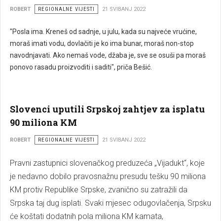
ROBERT
REGIONALNE VIJESTI
21 SVIBANJ 2022
"Posla ima. Kreneš od sadnje, u julu, kada su najveće vrućine,
moraš imati vodu, dovlačiti je ko ima bunar, moraš non-stop
navodnjavati. Ako nemaš vode, džaba je, sve se osuši pa moraš
ponovo rasadu proizvoditi i saditi", priča Bešić.
Slovenci uputili Srpskoj zahtjev za isplatu
90 miliona KM
ROBERT
REGIONALNE VIJESTI
21 SVIBANJ 2022
Pravni zastupnici slovenačkog preduzeća „Vijadukt“, koje
je nedavno dobilo pravosnažnu presudu tešku 90 miliona
KM protiv Republike Srpske, zvanično su zatražili da
Srpska taj dug isplati. Svaki mjesec odugovlačenja, Srpsku
će koštati dodatnih pola miliona KM kamata,