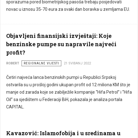
sporazuma pored biometrijskog pasoša trebaju posjedovati
novac u iznosu 35-70 eura za svaki dan boravka u zemljama EU.
Objavljeni finansijski izvještaji: Koje
benzinske pumpe su napravile najveći
profit?
ROBERT
REGIONALNE VIJESTI
21 SVIBANJ 2022
Četiri najveća lanca benzinskih pumpi u Republici Srpskoj
ostvarila su u prošloj godini ukupan profit od 12 miliona KM što je
manje od zarada koje se zabilježile kompanije “Hifa Petrol” i “Hifa
Oil” sa sjedištem u Federaciji BiH, pokazala je analiza portala
CAPITAL.
Kavazović: Islamofobija i u sredinama u