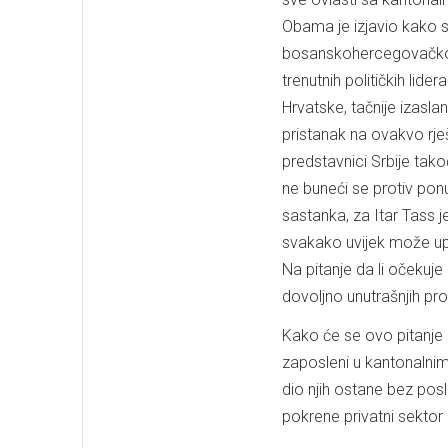
Obama je izjavio kako s
bosanskohercegovačkog n
trenutnih političkih lide
Hrvatske, tačnije izasla
pristanak na ovakvo rj
predstavnici Srbije takođ
ne buneći se protiv ponu
sastanka, za Itar Tass j
svakako uvijek može upot
Na pitanje da li očekuje
dovoljno unutrašnjih pr
Kako će se ovo pitanje r
zaposleni u kantonalnim
dio njih ostane bez posl
pokrene privatni sektor 