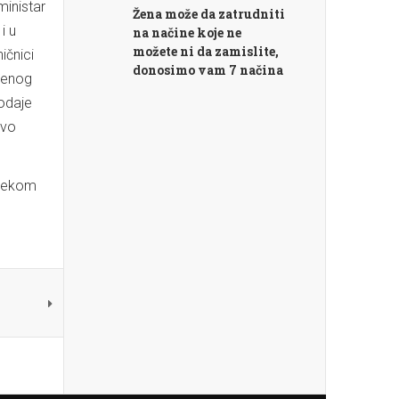
ministar
Žena može da zatrudniti
i u
na načine koje ne
možete ni da zamislite,
ičnici
donosimo vam 7 načina
đenog
dodaje
ovo
alekom