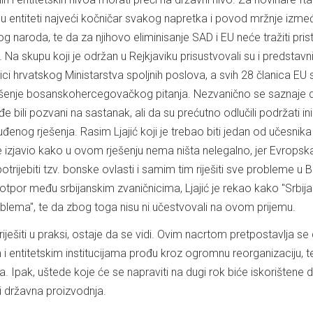
u entiteti najveći kočničar svakog napretka i povod mržnje izme
aroda, te da za njihovo eliminisanje SAD i EU neće tražiti pris
ra. Na skupu koji je održan u Rejkjaviku prisustvovali su i predstavn
nici hrvatskog Ministarstva spoljnih poslova, a svih 28 članica EU 
ešenje bosanskohercegovačkog pitanja. Nezvanično se saznaje 
e bili pozvani na sastanak, ali da su prećutno odlučili podržati inic
đenog rješenja. Rasim Ljajić koji je trebao biti jedan od učesnik
e izjavio kako u ovom rješenju nema ništa nelegalno, jer Evropska
rijebiti tzv. bonske ovlasti i samim tim riješiti sve probleme u B
 otpor među srbijanskim zvaničnicima, Ljajić je rekao kako "Srbij
oblema", te da zbog toga nisu ni učestvovali na ovom prijemu.
iješiti u praksi, ostaje da se vidi. Ovim nacrtom pretpostavlja se 
 i entitetskim institucijama prođu kroz ogromnu reorganizaciju, t
a. Ipak, uštede koje će se napraviti na dugi rok biće iskorištene 
i državna proizvodnja.