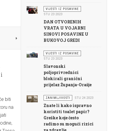
VIJESTI IZ POSAVINE
STU 23 2023
DAN OTVORENIH
VRATA U VOJARNI
SINOVI POSAVINE U
BUKOVOJ GREDI
VIJESTI IZ POSAVINE
STU 23 2023
k
Slavonski
poljoprivrednici
i
blokirali granični
prijelaz Županja-Orašje
ZANIMLJIVOSTI
STU 24 2023
e biti
Znate li kako ispravno
zoru na
koristiti toalet papir?
jati
Greške koje često
godine,
radimo su mogući rizici
za zdravlje
ar Tassa