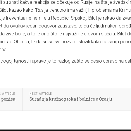
eli su znati kakva reakcija se očekuje od Rusije, na šta je švedski 
Bildt kazao kako "Rusija trenutno ima važnijih problema na Krimu 
uje li eventualne nemire u Republici Srpskoj, Bildt je rekao da zvan
et da ovakav jedan dogovor zaustave, te da će ljudi nakon odre
da žive bolje, a to je ono što je najvažnije u ovom slučaju. Bildt 
nicirao Obama, te da su se svi pozvani složili kako ne smiju pon
sne.
strogoj tajnosti i upravo je to razlog zašto se desio upravo na d
S ARTICLE
NEXT ARTICLE
z penisa
Suradnja kružnog toka i bolnice u Orašju