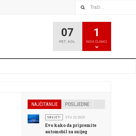
07
1
PET
,
KOL
NOVI ČLANCI
NAJČITANIJE
POSLJEDNE
SAVJETI
STU 22 2023
Evo kako da pripremite
automobil za snijeg