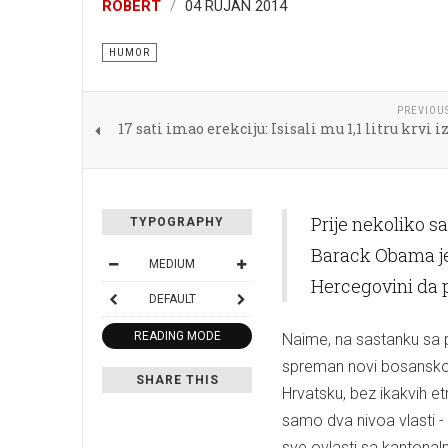
ROBERT
04 RUJAN 2014
HUMOR
PREVIOU
17 sati imao erekciju: Isisali mu 1,1 litru krvi i
Prije nekoliko sa
TYPOGRAPHY
Barack Obama je
MEDIUM
Hercegovini da 
DEFAULT
READING MODE
Naime, na sastanku sa p
spreman novi bosanskoh
SHARE THIS
Hrvatsku, bez ikakvih etn
samo dva nivoa vlasti - d
sve ovlasti sa kantonaln