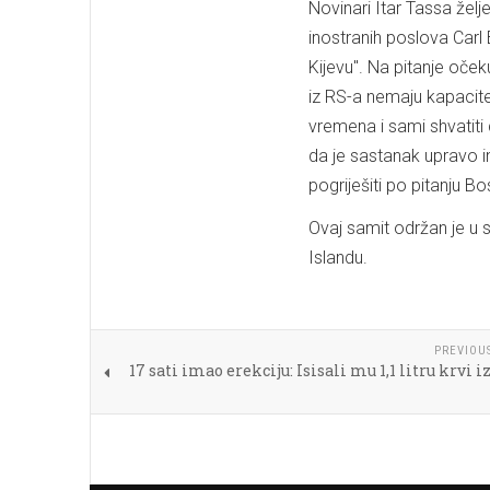
Novinari Itar Tassa želj
inostranih poslova Carl 
Kijevu". Na pitanje oček
iz RS-a nemaju kapacit
vremena i sami shvatiti 
da je sastanak upravo i
pogriješiti po pitanju Bo
Ovaj samit održan je u 
Islandu.
PREVIOU
17 sati imao erekciju: Isisali mu 1,1 litru krvi i