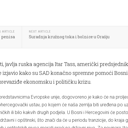
S ARTICLE
NEXT ARTICLE
z penisa
Suradnja kružnog toka i bolnice u Orašju
ti, javlja ruska agencija Itar Tass, američki predsjedni
 izjavio kako su SAD konačno spremne pomoći Bosni 
prevaziđe ekonomsku i političku krizu.
redstavnicima Evropske unije, dogovoreno je kako će na proljeć
ercegovački ustav, po kojem će naša zemlja biti uređena po u
ičkih ili bilo kakvih drugih podjela. U Bosni i Hercegovini će posto
ržavni i opštinski, što znači da će u periodu tranzicije, do kraja 
ih i entitetskih nivoa morati preći na državni nivo. Za novinare It