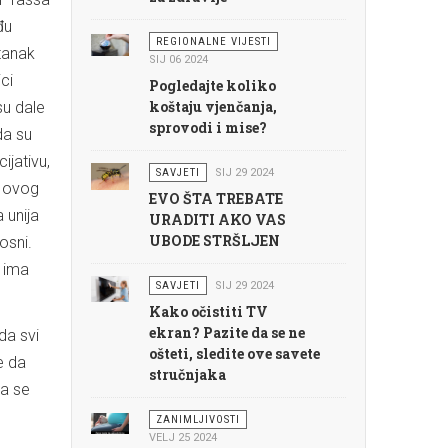
đu
REGIONALNE VIJESTI
tanak
SIJ 06 2024
ici
Pogledajte koliko
koštaju vjenčanja,
su dale
sprovodi i mise?
da su
ijativu,
SAVJETI
SIJ 29 2024
a ovog
EVO ŠTA TREBATE
 unija
URADITI AKO VAS
UBODE STRŠLJEN
osni.
a ima
SAVJETI
SIJ 29 2024
Kako očistiti TV
ekran? Pazite da se ne
da svi
ošteti, sledite ove savete
e da
stručnjaka
da se
ZANIMLJIVOSTI
VELJ 25 2024