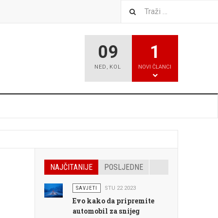
09
1
NED
,
KOL
NOVI ČLANCI
NAJČITANIJE
POSLJEDNE
SAVJETI
STU 22 2023
Evo kako da pripremite
automobil za snijeg