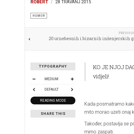
ROBERT
28 TRAVANJ 2015
HUMOR
PREVIOU
20 urnebesnih i bizarnih inženjerskih g
KO JE NJOJ DAO
TYPOGRAPHY
vidjeli!
MEDIUM
DEFAULT
READING MODE
Kada posmatramo kako s
mito morao uzeti onaj k
SHARE THIS
Također, postavlja se p
mirno zaspati.