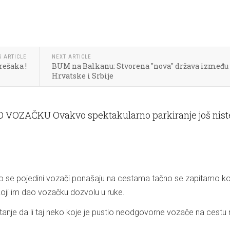
S ARTICLE
NEXT ARTICLE
rešaka !
BUM na Balkanu: Stvorena "nova" država između
Hrvatske i Srbije
 VOZAČKU Ovakvo spektakularno parkiranje još nist
e pojedini vozači ponašaju na cestama tačno se zapitamo kol
oji im dao vozačku dozvolu u ruke.
itanje da li taj neko koje je pustio neodgovorne vozače na cest