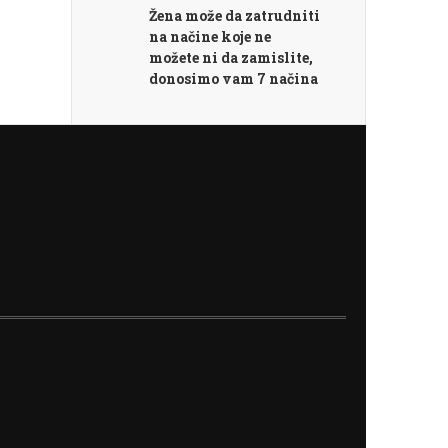
Žena može da zatrudniti
na načine koje ne
možete ni da zamislite,
donosimo vam 7 načina