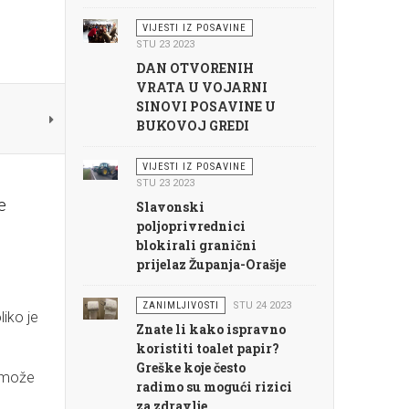
VIJESTI IZ POSAVINE
STU 23 2023
DAN OTVORENIH
VRATA U VOJARNI
SINOVI POSAVINE U
BUKOVOJ GREDI
VIJESTI IZ POSAVINE
STU 23 2023
e
Slavonski
poljoprivrednici
blokirali granični
prijelaz Županja-Orašje
ZANIMLJIVOSTI
STU 24 2023
iko je
Znate li kako ispravno
koristiti toalet papir?
Greške koje često
u može
radimo su mogući rizici
za zdravlje