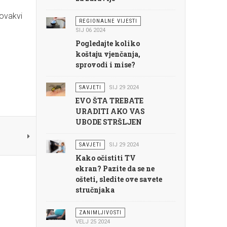
 ovakvi
REGIONALNE VIJESTI
SIJ 06 2024
Pogledajte koliko
koštaju vjenčanja,
sprovodi i mise?
SAVJETI
SIJ 29 2024
EVO ŠTA TREBATE
URADITI AKO VAS
UBODE STRŠLJEN
SAVJETI
SIJ 29 2024
Kako očistiti TV
ekran? Pazite da se ne
ošteti, sledite ove savete
stručnjaka
ZANIMLJIVOSTI
VELJ 25 2024