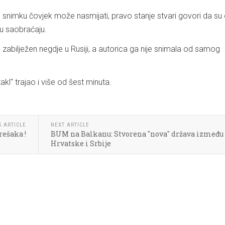
snimku čovjek može nasmijati, pravo stanje stvari govori da su
u saobraćaju.
 zabilježen negdje u Rusiji, a autorica ga nije snimala od samog
akl" trajao i više od šest minuta.
S ARTICLE
NEXT ARTICLE
rešaka !
BUM na Balkanu: Stvorena "nova" država između
Hrvatske i Srbije