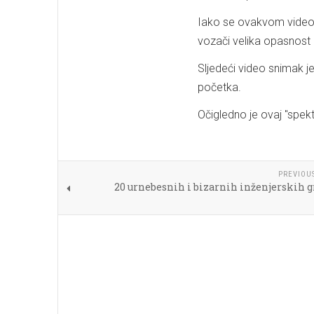
Iako se ovakvom video 
vozači velika opasnost 
Sljedeći video snimak je
početka.
Očigledno je ovaj "spekt
PREVIOU
20 urnebesnih i bizarnih inženjerskih g