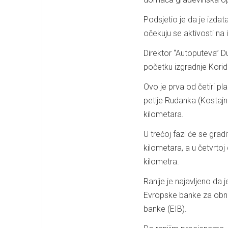
Podsjetio je da je izda
očekuju se aktivosti na iz
Direktor “Autoputeva” Du
početku izgradnje Korid
Ovo je prva od četiri pl
petlje Rudanka (Kostajn
kilometara.
U trećoj fazi će se grad
kilometara, a u četvrto
kilometra.
Ranije je najavljeno da 
Evropske banke za obnovu
banke (EIB).