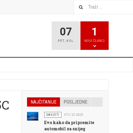
07
1
PET
,
KOL
NOVI ČLANCI
5C
NAJČITANIJE
POSLJEDNE
SAVJETI
STU 22 2023
Evo kako da pripremite
automobil za snijeg