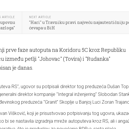
S ARTICLE
NEXT ARTICLE
 kupovnu
"Hari" u Travniku pravi najveću najautentičniju p
razloga"
ćevapa u BiH
nji prve faze autoputa na Koridoru 5C kroz Republiku
u između petlji "Johovac" (Tovira) i "Rudanka"
pisan je danas.
uteva RS", ugovor su potpisali direktor tog preduzeća Dušan Topi
neralni direktor kompanije "Integral inženjering" Slobodan Stank
đevinskog preduzeća "Granit" Skoplje u Banjoj Luci Zoran Trajano
van Višković, koji je prisustvovao potpisivanju tog ugovra, ukaza
o bi se nastavila izgradnja mreže autoputeva kroz RS, ali i ang
ativa, što je preduslov za povećanje BDP-a, rasta plaća...