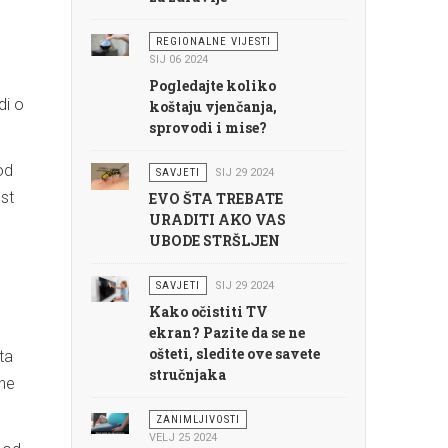
REGIONALNE VIJESTI
SIJ 06 2024
Pogledajte koliko
di o
koštaju vjenčanja,
sprovodi i mise?
od
SAVJETI
SIJ 29 2024
st
EVO ŠTA TREBATE
URADITI AKO VAS
UBODE STRŠLJEN
SAVJETI
SIJ 29 2024
Kako očistiti TV
ekran? Pazite da se ne
ošteti, sledite ove savete
ta
stručnjaka
one
ZANIMLJIVOSTI
VELJ 25 2024