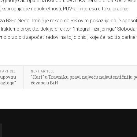
izgradnje autoputa na Koridoru 5-C u RS trebalo bi da košta više
ksproprijacije nepokretnosti, PDV-a i interesa u toku gradnje.
veza RS-a Neđo Trninić je rekao da RS ovim pokazuje da je spos
astrukturne projekte, dok je direktor "Integral inžinjeringa" Sloboda
lo brzo biti započeti radovi na toj dionici, koje će raditi s partn
S ARTICLE
NEXT ARTICLE
 kupovnu
"Hari" u Travniku pravi najveću najautentičniju p
razloga"
ćevapa u BiH