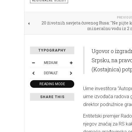
REGIONALNE VIJESTI
PREVIOU
20 životnih savjeta čuvenog Rusa: "Ne pijte
mineralnu vodu iz 2 
Ugovor o izgrad
TYPOGRAPHY
Srpsku, na pravc
MEDIUM
(Kostajnica) pot
DEFAULT
READING MODE
Uime investitora "Autop
uime izvođača radova ge
SHARE THIS
direktor podružnice gra
Entitetski premijer Rado
njegov značaj za RS kak
domaća građevinska oper