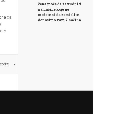
 od
Žena može da zatrudniti
na načine koje ne
možete ni da zamislite,
obna da
donosimo vam 7 načina
n
erom
orciju