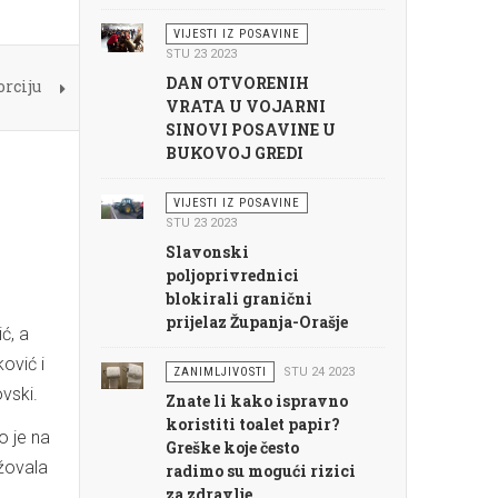
VIJESTI IZ POSAVINE
STU 23 2023
DAN OTVORENIH
orciju
VRATA U VOJARNI
SINOVI POSAVINE U
BUKOVOJ GREDI
VIJESTI IZ POSAVINE
STU 23 2023
Slavonski
poljoprivrednici
blokirali granični
prijelaz Županja-Orašje
ć, a
ović i
ZANIMLJIVOSTI
STU 24 2023
vski.
Znate li kako ispravno
koristiti toalet papir?
o je na
Greške koje često
ažovala
radimo su mogući rizici
za zdravlje