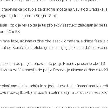
ta građevinska dozvola za gradnju mosta na Savi kod Gradiške, a
gradnji trase prema Bijeljini i Srbiji.
šan Topić je rekao da je taj projekt višestruko značajan jer se ra
ora 5C u RS.
anirane faze, ukupne dužine oko šest kilometara, a druga faza je 
ica) do Karuša (entitetske granice na jugu) ukupne dužine oko še
iti dionica od petlje Johovac do petlje Podnovlje dužine oko 13
j dionica od Vukosavlja do petlje Podnovlje ukupne dužine oko 23
je planirano da izgradnja faza jedan i dva bude finansirana iz kredi
 i razvoj (EBRD), a faze tri i četiri iz zajma Evropske investici