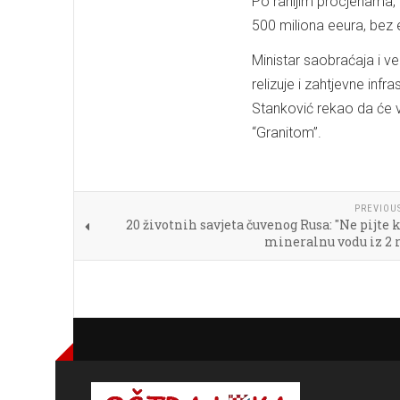
Po ranijim procjenama, 
500 miliona eeura, bez e
Ministar saobraćaja i 
relizuje i zahtjevne infr
Stanković rekao da će vr
“Granitom”.
PREVIOU
20 životnih savjeta čuvenog Rusa: "Ne pijte
mineralnu vodu iz 2 