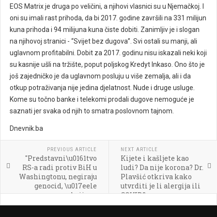
EOS Matrix je druga po veličini, a njihovi vlasnici su u Njemačkoj. I
oni su imali rast prihoda, da bi 2017. godine završili na 331 milijun
kuna prihoda i 94 milijuna kuna čiste dobiti. Zanimljiv je i slogan
na njihovoj stranici - “Svijet bez dugova”. Svi ostali su manji, ali
uglavnom profitabilni. Dobit za 2017. godinu nisu iskazali neki koji
su kasnije ušli na tržište, poput poljskog Kredyt Inkaso. Ono što je
još zajedničko je da uglavnom posluju u više zemalja, ali i da
otkup potraživanja nije jedina djelatnost. Nude i druge usluge.
Kome su točno banke i telekomi prodali dugove nemoguće je
saznati jer svaka od njih to smatra poslovnom tajnom.
Dnevnik.ba
PREVIOUS ARTICLE
NEXT ARTICLE
"Predstavni\u0161tvo
Kijete i kašljete kao
RS-a radi protiv BiH u
ludi? Da nije korona? Dr.
Washingtonu, negiraju
Plavšić otkriva kako
genocid, \u017eele
utvrditi je li alergija ili
sankcije za
COVID?
Izetbegovi\u0107a"