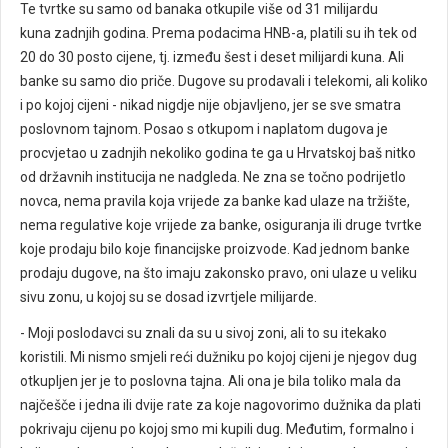
Te tvrtke su samo od banaka otkupile više od 31 milijardu
kuna zadnjih godina. Prema podacima HNB-a, platili su ih tek od
20 do 30 posto cijene, tj. između šest i deset milijardi kuna. Ali
banke su samo dio priče. Dugove su prodavali i telekomi, ali koliko
i po kojoj cijeni - nikad nigdje nije objavljeno, jer se sve smatra
poslovnom tajnom. Posao s otkupom i naplatom dugova je
procvjetao u zadnjih nekoliko godina te ga u Hrvatskoj baš nitko
od državnih institucija ne nadgleda. Ne zna se točno podrijetlo
novca, nema pravila koja vrijede za banke kad ulaze na tržište,
nema regulative koje vrijede za banke, osiguranja ili druge tvrtke
koje prodaju bilo koje financijske proizvode. Kad jednom banke
prodaju dugove, na što imaju zakonsko pravo, oni ulaze u veliku
sivu zonu, u kojoj su se dosad izvrtjele milijarde.
- Moji poslodavci su znali da su u sivoj zoni, ali to su itekako
koristili. Mi nismo smjeli reći dužniku po kojoj cijeni je njegov dug
otkupljen jer je to poslovna tajna. Ali ona je bila toliko mala da
najčešče i jedna ili dvije rate za koje nagovorimo dužnika da plati
pokrivaju cijenu po kojoj smo mi kupili dug. Međutim, formalno i