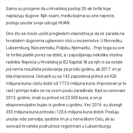
Samo su procjene da u Hrvatskoj postoji 20-ak tvrtki koje
naplaćuju dugove. Njih osam, među kojima su one najveće,
posluju unutar svoje udruge HUAN.
Ono što se može uočiti pregledom vlasništva je da će zarada na
hrvatskim dugovima uglavnom otići u inozemstvo. U Norvešku,
Luksemburg, Nizozemsku, Poljsku, Njemačku... Prije toga su sve
te tvrtke platile porez na dobit, a i zapošljavaju nekoliko stotina
radnika. Najveća u Hrvatskoj je B2 Kapital. Ni za njih ni za ostale
još nema rezultata poslovanja za prošlu godinu, ali 2017. im je
bila impresivna. Ostvarili su sa 142 zaposlena prihod od 426
milijuna kuna i čistu dobit od 177,5 milijuna kuna. Impresivan je to
rast i primjer kako se na ovom poslu zarađivalo. Kad su osnovani
2013. godine, imali su prihod od 22.000 kuna, a on je
eksponencijalno bujao iz godine u godinu. Već 2016. su dosegli
355 milijuna kuna prihoda i 120,6 milijuna kuna dobiti. Posluju
unutar više zemalja, sjedište im je u norveškom Oslu, ali su
osnivači hrvatske podružnice registrirani u Luksemburgu.