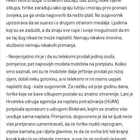
nekih većinu duga. U svakom slučaju, baš zbog niske cijene
otkupa, tvrtke zarađuju iako igraju lutriju i moraju prvo pronaći
čovjeka, pa ga onda nagovoriti da nešto plati. No sugovornik
upozorava da se susreo i s drugom stranom medalje. Ljudima
koji su se zadužili, a da znaju sve rupe i svoje mogućnosti da im
se taj dug nikad ne može naplatiti. Nemaju nikakve imovine,
službeno nemaju nikakvih primanja.
- Nevjerojatno mi je i da su telekomi prodali jednoj osobi,
primjerice, pet najnovijih modela mobitela na pretplatu. Koliko
smo saznali, oni su te mobitele dalje jeftinije prodali po nižoj
cijeni, dobili neku gotovinu, a ni telekomi ni mi nismo uspjeli
naplatiti dug - kaže sugovornik. Za razliku od prije godinu dana,
tvrtke koje se bave otkupom postale su znatno otvorenije. Lani je
Hrvatska udruga agencija za naplatu potraživanja (HUAN)
potpisala sporazum s udrugom Blokirani, kojim se znatno više
uređuje sama naplata. Primjerice, dogovoreno je da se ljudi neće
više pretjerano uznemiravati, da će tvrtke nuditi reprogram,
otpise kamata, pa i dijela glavnice, te da će ovrha biti tek krajnji
korak kako bi se izbjegle zastare, a sve će se probati rješavati