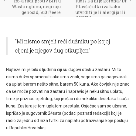
RS-a radi protiv BiH u
ludi? Da nije korona? Dr.
Washingtonu, negiraju
Plavšić otkriva kako
genocid, \u017eele
utvrditi je li alergija ili
sankcije za
COVID?
Izetbegovi\u0107a"
"Mi nismo smjeli reći dužniku po kojoj
cijeni je njegov dug otkupljen"
Najteže mi je bilo s ljudima čiji su dugovi otišli u zastaru. Mi to
nismo dužni spomenuti iako smo znali, nego smo ga nagovarali
da uplati barem nešto sitno, barem 50 kuna. Ako čovjek nije znao
da se može pozvati na zastaru i napravio je neku sitnu uplatu,
time je priznao cijeli dug, koji je išao i do nekoliko desetaka tisuća
kuna. Zastara je tom uplatom prestala. Osjećao sam se užasno,
ispričao je sugovornik 24sata (podaci poznati redakciji) koji je
radio za jednu od niza tvrtki za naplatu potraživanja koje posluju
u Republici Hrvatskoj.