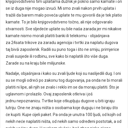
knjigovodstveno tim uplatama dužnik je pokrio samo kamate i on
se iz duga nije mogao izvući. Mi smo zvali nakon prvih uplata i
tražili da barem malo poveća uplate te mu govorili da je tek platio
kamate. To je bilo knjigovodstveno točno, ali nije odgovaralo
stvarnosti. Sve sljedeće uplate su bile naša zarada jer mi nikakve
kamate nismo morali platiti banki ili telekomu - objašnjava
za 24sata trikove za zaradu agencija i tvrtki za naplatu dugova
taj bivši zaposlenik. Radili su puno toga i što ne smiju, primjerice
zvali susjede ili rodbinu, sve kako bi naplatili što više duga.
Zarade su na kraju bile milijunske.
Nadalje, objašnjava i kako su zvali ljude koji su naslijedili dug. I oni
su se mogli odreći po zakonu tog dugovanja, pa onda ne bi morali
platiti ni lipe, ali njih se zvalo i reklo im se da moraju platiti. Što je
uglavnom i prolazilo. Ovaj zaposlenik otkriva i još
jednu nepoznanicu. Tvrtke koje otkupljuju dugove u biti igraju
lutriju. One ne znaju ništa o osobama koje duguju i ne biraju što
će kupiti. Kupe cijeli paket. Pa onda je unutra 100 ljudi, od kojih od
nekih neće naplatiti ništa, od nekih samo određeni postotak, a od