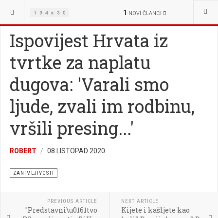
NALAZITE SE OVDJE:
ŽIVOT
ZANIMLJIVOSTI
1
NOVI ČLANCI
Ispovijest Hrvata iz
tvrtke za naplatu
dugova: 'Varali smo
ljude, zvali im rodbinu,
vršili presing...'
ROBERT
08 LISTOPAD 2020
ZANIMLJIVOSTI
PREVIOUS ARTICLE
NEXT ARTICLE
"Predstavni\u0161tvo
Kijete i kašljete kao