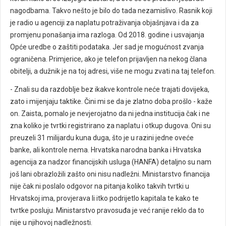
nagodbama. Takvo nešto je bilo do tada nezamislivo. Rasnik koji
je radio u agenciji za naplatu potraživanja objašnjava i da za
promjenu ponašanja ima razloga. Od 2018. godine i usvajanja
Opće uredbe o zaštiti podataka. Jer sad je mogućnost zvanja
ograničena. Primjerice, ako je telefon prijavljen na nekog člana
obitelji, a dužnik je na toj adresi, više ne mogu zvati na taj telefon.
- Znali su da razdoblje bez ikakve kontrole neće trajati dovijeka,
zato i mijenjaju taktike. Čini mi se da je zlatno doba prošlo - kaže
on. Zaista, pomalo je nevjerojatno da ni jedna institucija čak i ne
zna koliko je tvrtki registrirano za naplatu i otkup dugova. Oni su
preuzeli 31 milijardu kuna duga, što je u razini jedne oveće
banke, ali kontrole nema. Hrvatska narodna banka i Hrvatska
agencija za nadzor financijskih usluga (HANFA) detaljno su nam
još lani obrazložili zašto oni nisu nadležni. Ministarstvo financija
nije čak ni poslalo odgovor na pitanja koliko takvih tvrtki u
Hrvatskoj ima, provjerava li itko podrijetlo kapitala te kako te
tvrtke posluju. Ministarstvo pravosuđa je već ranije reklo da to
nije u njihovoj nadležnosti.