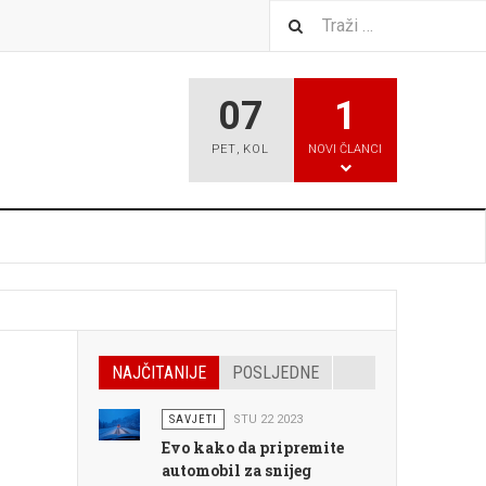
07
1
PET
,
KOL
NOVI ČLANCI
NAJČITANIJE
POSLJEDNE
SAVJETI
STU 22 2023
Evo kako da pripremite
automobil za snijeg