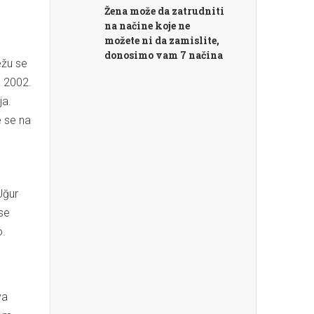
Žena može da zatrudniti
na načine koje ne
možete ni da zamislite,
donosimo vam 7 načina
ežu se
a 2002.
ja.
e se na
Uğur
 se
o.
va