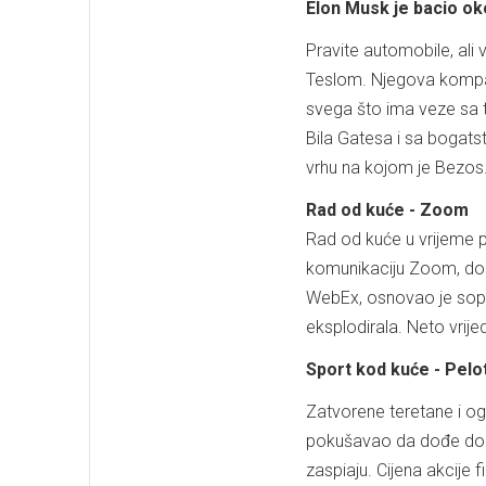
Elon Musk je bacio ok
Pravite automobile, ali
Teslom. Njegova kompani
svega što ima veze sa t
Bila Gatesa i sa bogats
vrhu na kojom je Bezos
Rad od kuće - Zoom
Rad od kuće u vrijeme 
komunikaciju Zoom, doša
WebEx, osnovao je sopst
eksplodirala. Neto vrijed
Sport kod kuće - Pelo
Zatvorene teretane i ogr
pokušavao da dođe do k
zaspiaju. Cijena akcije 