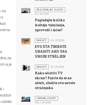
REGIONALNE VIJESTI
o sa
SIJ 06 2024
oko
Pogledajte koliko
ekao
koštaju vjenčanja,
e prema
sprovodi i mise?
SAVJETI
SIJ 29 2024
EVO ŠTA TREBATE
URADITI AKO VAS
za
UBODE STRŠLJEN
dina za
om-a je
SAVJETI
SIJ 29 2024
Kako očistiti TV
ekran? Pazite da se ne
ošteti, sledite ove savete
stručnjaka
k i
stitori
ZANIMLJIVOSTI
 učinila
VELJ 25 2024