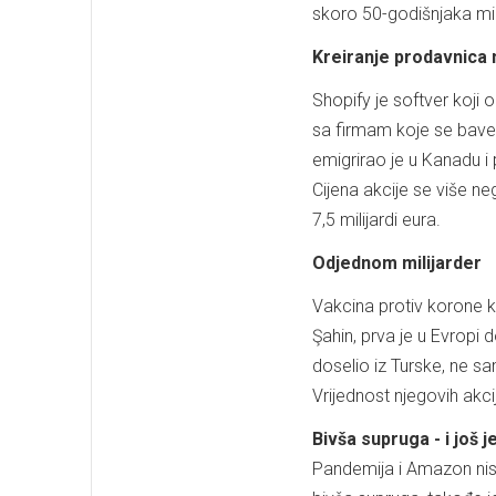
skoro 50-godišnjaka mi
Kreiranje prodavnica 
Shopify je softver koji
sa firmam koje se bave
emigrirao je u Kanadu i
Cijena akcije se više n
7,5 milijardi eura.
Odjednom milijarder
Vakcina protiv korone ko
Şahin, prva je u Evropi 
doselio iz Turske, ne s
Vrijednost njegovih akci
Bivša supruga - i još
Pandemija i Amazon nis