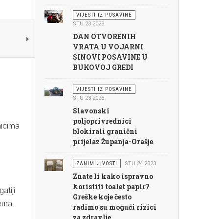
VIJESTI IZ POSAVINE
STU 23 2023
DAN OTVORENIH
VRATA U VOJARNI
SINOVI POSAVINE U
BUKOVOJ GREDI
VIJESTI IZ POSAVINE
STU 23 2023
Slavonski
poljoprivrednici
nicima
blokirali granični
prijelaz Županja-Orašje
ZANIMLJIVOSTI
STU 24 2023
Znate li kako ispravno
koristiti toalet papir?
atiji
Greške koje često
eura.
radimo su mogući rizici
za zdravlje