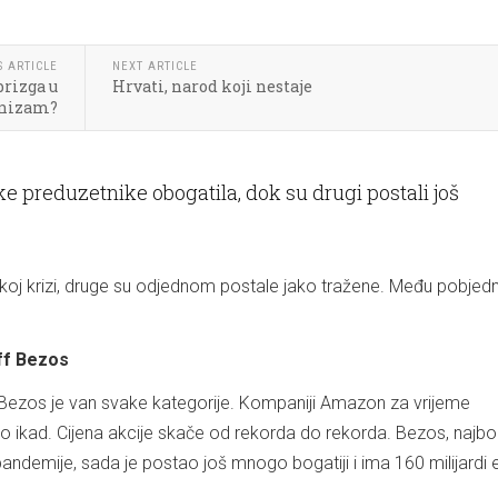
S ARTICLE
NEXT ARTICLE
brizga u
Hrvati, narod koji nestaje
anizam?
e preduzetnike obogatila, dok su drugi postali još
koj krizi, druge su odjednom postale jako tražene. Među pobjed
eff Bezos
ezos je van svake kategorije. Kompaniji Amazon za vrijeme
o ikad. Cijena akcije skače od rekorda do rekorda. Bezos, najbog
e pandemije, sada je postao još mnogo bogatiji i ima 160 milijardi 