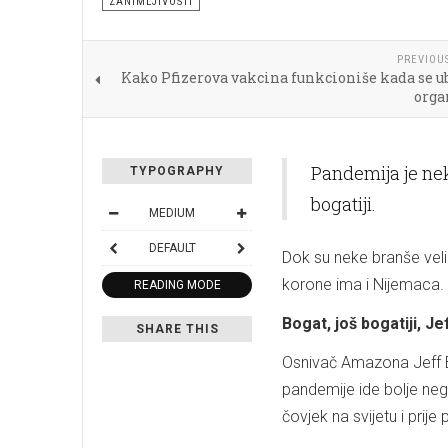
ZANIMLJIVOSTI
PREVIOU
Kako Pfizerova vakcina funkcioniše kada se u
org
Pandemija je nek
TYPOGRAPHY
bogatiji.
MEDIUM
DEFAULT
Dok su neke branše veli
korone ima i Nijemaca.
READING MODE
Bogat, još bogatiji, J
SHARE THIS
Osnivač Amazona Jeff B
pandemije ide bolje neg
čovjek na svijetu i prij