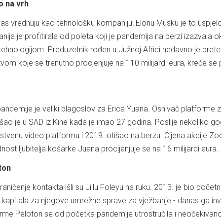
o na vrh
 vas vrednuju kao tehnološku kompaniju! Elonu Musku je to uspjel
ja je profitirala od poleta koji je pandemija na berzi izazvala 
ehnologijom. Preduzetnik rođen u Južnoj Africi nedavno je pret
tvom koje se trenutno procjenjuje na 110 milijardi eura, kreće s
.
pandemije je veliki blagoslov za Erica Yuana. Osnivač platforme 
o je u SAD iz Kine kada je imao 27 godina. Poslije nekoliko go
venu video platformu i 2019. otišao na berzu. Cijena akcije Zo
nost ljubitelja košarke Juana procijenjuje se na 16 milijardi eura.
ton
aničenje kontakta išli su Jillu Foleyu na ruku. 2013. je bio početni
apitala za njegove umrežne sprave za vježbanje - danas ga inve
firme Peloton se od početka pandemije utrostručila i neočekivano