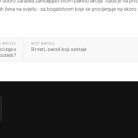
e dobro zaradila zahvaljujući svom paketu akcija. Sada je na pr
ijih žena na svijetu - sa bogatstvom koje se procijenjuje na skoro
S ARTICLE
NEXT ARTICLE
brizga u
Hrvati, narod koji nestaje
anizam?