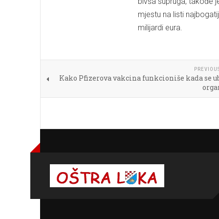
bivša supruga, takođe j
mjestu na listi najbogat
milijardi eura.
PREVIOU
Kako Pfizerova vakcina funkcioniše kada se u
org