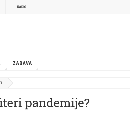
RADIO
A
ZABAVA
TI
fiteri pandemije?