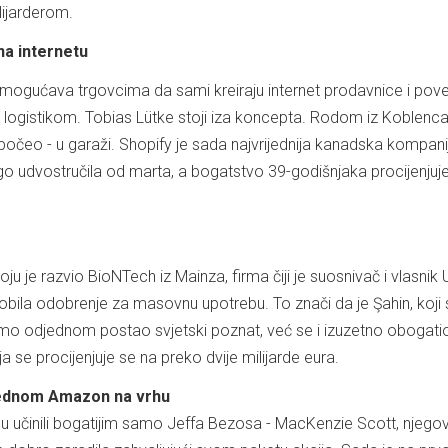
lijarderom.
na internetu
 omogućava trgovcima da sami kreiraju internet prodavnice i pov
 logistikom. Tobias Lütke stoji iza koncepta. Rodom iz Koblenc
 počeo - u garaži. Shopify je sada najvrijednija kanadska kompani
ego udvostručila od marta, a bogatstvo 39-godišnjaka procijenjuj
ju je razvio BioNTech iz Mainza, firma čiji je suosnivač i vlasnik 
dobila odobrenje za masovnu upotrebu. To znači da je Şahin, koji
amo odjednom postao svjetski poznat, već se i izuzetno obogati
ja se procijenjuje se na preko dvije milijarde eura.
 jednom Amazon na vrhu
u učinili bogatijim samo Jeffa Bezosa - MacKenzie Scott, njego