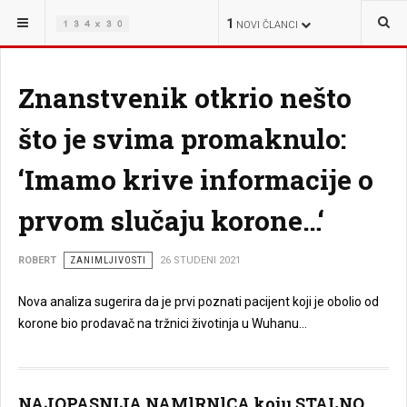
NALAZITE SE OVDJE:
ŽIVOT
1
NOVI ČLANCI
Znanstvenik otkrio nešto
što je svima promaknulo:
‘Imamo krive informacije o
prvom slučaju korone…‘
ROBERT
ZANIMLJIVOSTI
26 STUDENI 2021
Nova analiza sugerira da je prvi poznati pacijent koji je obolio od
korone bio prodavač na tržnici životinja u Wuhanu…
NAJOPASNIJA NAMlRNlCA koju STALNO