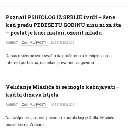
Poznati PSIHOLOG IZ SRBIJE tvrdi – žene
kad pređu PEDESETU GODINU nisu ni za šta
– poslat je kući materi, oženit mlađu
ROBERT
ZANIMLJIVOSTI
22 STUDENI 2021
Danas možemo sve i svašta da pročitamo u medijima, na
internet portalima, na nekim privatnim vlogovima.
Veličanje Mladića bi se moglo kažnjavati –
kad bi država htjela
ROBERT
ZANIMLJIVOSTI
15 STUDENI 2021
Nastavljeni su protesti povodom murala koji je Ratku Mladiću
posvećen na Vračaru.