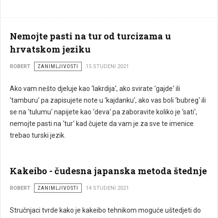
Nemojte pasti na tur od turcizama u
hrvatskom jeziku
ROBERT
ZANIMLJIVOSTI
15 STUDENI 2021
Ako vam nešto djeluje kao ‘lakrdija‘, ako svirate ‘gajde‘ ili
‘tamburu‘ pa zapisujete note u ‘kajdanku‘, ako vas boli ‘bubreg‘ ili
se na ‘tulumu‘ napijete kao ‘deva‘ pa zaboravite koliko je ‘sati‘,
nemojte pasti na ‘tur‘ kad čujete da vam je za sve te imenice
trebao turski jezik.
Kakeibo - čudesna japanska metoda štednje
ROBERT
ZANIMLJIVOSTI
14 STUDENI 2021
Stručnjaci tvrde kako je kakeibo tehnikom moguće uštedjeti do