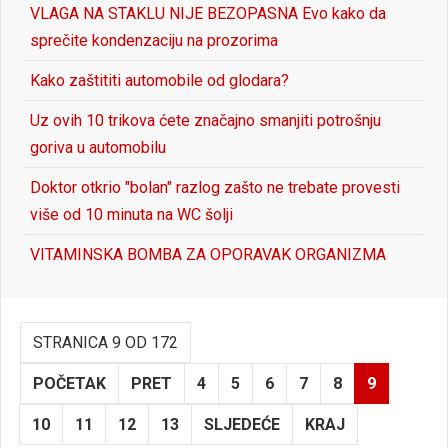
VLAGA NA STAKLU NIJE BEZOPASNA Evo kako da
sprečite kondenzaciju na prozorima
Kako zaštititi automobile od glodara?
Uz ovih 10 trikova ćete značajno smanjiti potrošnju
goriva u automobilu
Doktor otkrio "bolan" razlog zašto ne trebate provesti
više od 10 minuta na WC šolji
VITAMINSKA BOMBA ZA OPORAVAK ORGANIZMA
STRANICA 9 OD 172
POČETAK
PRET
4
5
6
7
8
9
10
11
12
13
SLJEDEĆE
KRAJ