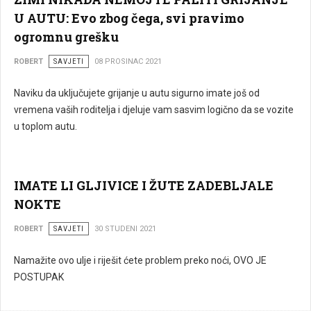
U AUTU: Evo zbog čega, svi pravimo
ogromnu grešku
ROBERT
SAVJETI
08 PROSINAC 2021
Naviku da uključujete grijanje u autu sigurno imate još od
vremena vaših roditelja i djeluje vam sasvim logično da se vozite
u toplom autu.
IMATE LI GLJIVICE I ŽUTE ZADEBLJALE
NOKTE
ROBERT
SAVJETI
30 STUDENI 2021
Namažite ovo ulje i riješit ćete problem preko noći, OVO JE
POSTUPAK