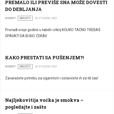
PREMALO ILI PREVIŠE SNA MOŽE DOVESTI
DO DEBLJANJA
ROBERT
SAVJETI
26 STUDENI 2021
Pronađi svoje godine u tabeli i otkrij KOLIKO TAČNO TREBAŠ
SPAVATI DA BI BIO ZDRAV
KAKO PRESTATI SA PUŠENJEM?!
ROBERT
SAVJETI
26 STUDENI 2021
Zavaraćete potrebu za cigaretom i ostavićete ih za tili čas!
Najljekovitija voćka je smokva –
pogledajte i zašto