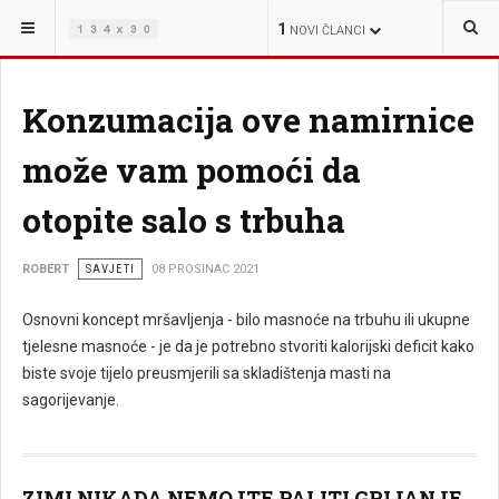
NALAZITE SE OVDJE:
ŽIVOT
1
NOVI ČLANCI
Konzumacija ove namirnice
može vam pomoći da
otopite salo s trbuha
ROBERT
SAVJETI
08 PROSINAC 2021
Osnovni koncept mršavljenja - bilo masnoće na trbuhu ili ukupne
tjelesne masnoće - je da je potrebno stvoriti kalorijski deficit kako
biste svoje tijelo preusmjerili sa skladištenja masti na
sagorijevanje.
ZIMI NIKADA NEMOJTE PALITI GRIJANJE