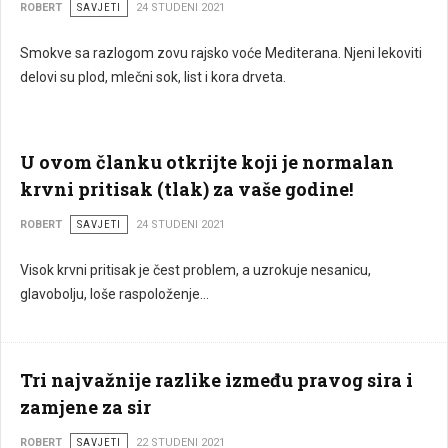
ROBERT
SAVJETI
24 STUDENI 2021
Smokve sa razlogom zovu rajsko voće Mediterana. Njeni lekoviti
delovi su plod, mlečni sok, list i kora drveta.
U ovom članku otkrijte koji je normalan
krvni pritisak (tlak) za vaše godine!
ROBERT
SAVJETI
24 STUDENI 2021
Visok krvni pritisak je čest problem, a uzrokuje nesanicu,
glavobolju, loše raspoloženje…
Tri najvažnije razlike između pravog sira i
zamjene za sir
ROBERT
SAVJETI
22 STUDENI 2021