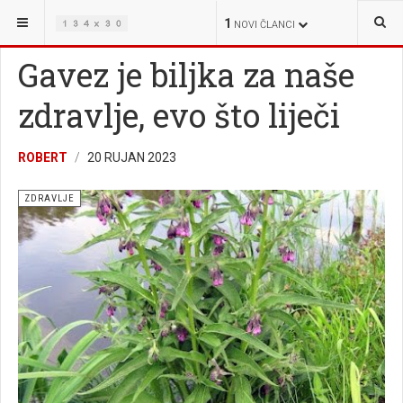
NALAZITE SE OVDJE:
ŽIVOT
ZDRAVLJE
1
NOVI ČLANCI
Gavez je biljka za naše
zdravlje, evo što liječi
ROBERT
20 RUJAN 2023
ZDRAVLJE