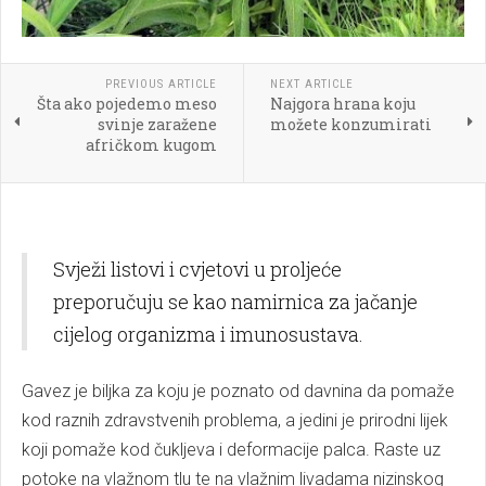
PREVIOUS ARTICLE
NEXT ARTICLE
Šta ako pojedemo meso
Najgora hrana koju
svinje zaražene
možete konzumirati
afričkom kugom
Svježi listovi i cvjetovi u proljeće
preporučuju se kao namirnica za jačanje
cijelog organizma i imunosustava.
Gavez je biljka za koju je poznato od davnina da pomaže
kod raznih zdravstvenih problema, a jedini je prirodni lijek
koji pomaže kod čukljeva i deformacije palca. Raste uz
potoke na vlažnom tlu te na vlažnim livadama nizinskog