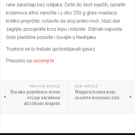
rane zarastaju bez ožiljaka. Četiri do šest svježih, opranih
korjenova sitno narežite i u oko 250 g ghee maslaca
kratko prepržite, ostavite da stoji preko noći. Idući dan
zagrijte, procijedite kroz krpu i istisnite. Odmah napunite
čiste plastične posude i čuvajte u hladnjaku.
Trudnice ne bi trebale upotrebljavati gavez.
Preuzeto sa
vecernji.hr
PREVIOUS ARTICLE
NEXT ARTICLE
Šta ako pojedemo meso
Najgora hrana koju
svinje zaražene
možete konzumirati
afričkom kugom