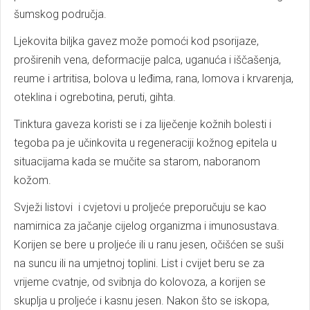
šumskog područja.
Ljekovita biljka gavez može pomoći kod psorijaze,
proširenih vena, deformacije palca, uganuća i iščašenja,
reume i artritisa, bolova u leđima, rana, lomova i krvarenja,
oteklina i ogrebotina, peruti, gihta.
Tinktura gaveza koristi se i za liječenje kožnih bolesti i
tegoba pa je učinkovita u regeneraciji kožnog epitela u
situacijama kada se mučite sa starom, naboranom
kožom.
Svježi listovi i cvjetovi u proljeće preporučuju se kao
namirnica za jačanje cijelog organizma i imunosustava.
Korijen se bere u proljeće ili u ranu jesen, očišćen se suši
na suncu ili na umjetnoj toplini. List i cvijet beru se za
vrijeme cvatnje, od svibnja do kolovoza, a korijen se
skuplja u proljeće i kasnu jesen. Nakon što se iskopa,