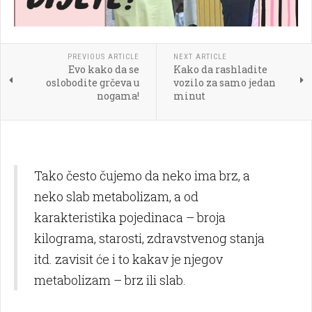
PREVIOUS ARTICLE
NEXT ARTICLE
Evo kako da se
Kako da rashladite
oslobodite grčeva u
vozilo za samo jedan
nogama!
minut
Tako često čujemo da neko ima brz, a
neko slab metabolizam, a od
karakteristika pojedinaca – broja
kilograma, starosti, zdravstvenog stanja
itd. zavisit će i to kakav je njegov
metabolizam – brz ili slab.