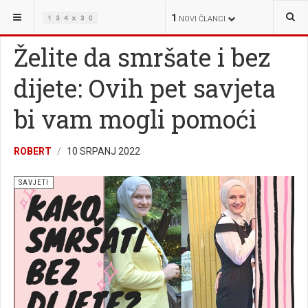
NALAZITE SE OVDJE:
ŽIVOT
SAVJETI
1
NOVI ČLANCI
Želite da smršate i bez
dijete: Ovih pet savjeta
bi vam mogli pomoći
ROBERT
10 SRPANJ 2022
SAVJETI