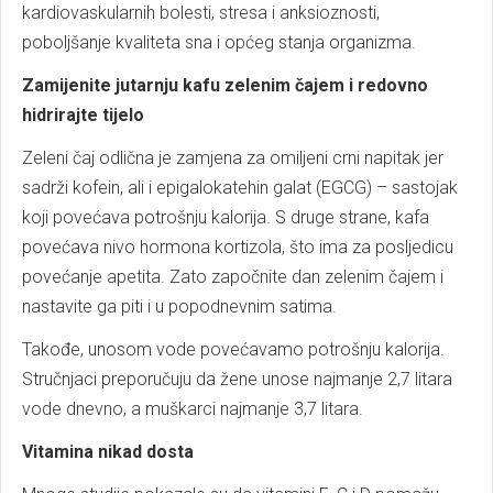
kardiovaskularnih bolesti, stresa i anksioznosti,
poboljšanje kvaliteta sna i općeg stanja organizma.
Zamijenite jutarnju kafu zelenim čajem i redovno
hidrirajte tijelo
Zeleni čaj odlična je zamjena za omiljeni crni napitak jer
sadrži kofein, ali i epigalokatehin galat (EGCG) – sastojak
koji povećava potrošnju kalorija. S druge strane, kafa
povećava nivo hormona kortizola, što ima za posljedicu
povećanje apetita. Zato započnite dan zelenim čajem i
nastavite ga piti i u popodnevnim satima.
Takođe, unosom vode povećavamo potrošnju kalorija.
Stručnjaci preporučuju da žene unose najmanje 2,7 litara
vode dnevno, a muškarci najmanje 3,7 litara.
Vitamina nikad dosta