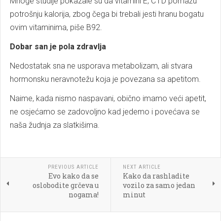
Mnoge studije pokazale su da vitamini E, C i D pomažu
potrošnju kalorija, zbog čega bi trebali jesti hranu bogatu
ovim vitaminima, piše B92.
Dobar san je pola zdravlja
Nedostatak sna ne usporava metabolizam, ali stvara
hormonsku neravnotežu koja je povezana sa apetitom.
Naime, kada nismo naspavani, obično imamo veći apetit,
ne osjećamo se zadovoljno kad jedemo i povećava se
naša žudnja za slatkišima.
PREVIOUS ARTICLE
NEXT ARTICLE
Evo kako da se
Kako da rashladite
oslobodite grčeva u
vozilo za samo jedan
nogama!
minut