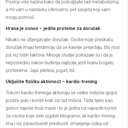
Postoji više načina kako da poboljšate rad metabolizma,
a mi vam u nastavku otkrivamo pet savjeta koji vam
mogu pomoći.
Hrana je osnov – jedite proteine za doručak
Nikako ne izbjegavajte doručak. Osobe koje preskaču
doručak imaju tendenciju da se kasnije prejedaju, što nosi
još niz loših faktora. Mnoge studije pokazale su i da je
neposredno nakon buđenja najbolje jesti hranu bogatu
proteinima. Jaja, piletina, jogurt, itd.
Uključite fizičku aktivnost – kardio-trening
Tokom kardio-treninga aktiviraju se velike mišićne grupe,
podiže puls i koristi kisik za rad mišića. Tada tijelo kao
gorivo najviše troši masti i to je jedna od najvećih koristi
za osobe koje žele izgubiti kilograme, ali kardio-trening
ima i niz zdravstvenih prednosti: smanjenje rizika od