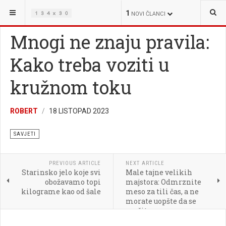
NALAZITE SE OVDJE:
ŽIVOT
SAVJETI
1
NOVI ČLANCI
Mnogi ne znaju pravila:
Kako treba voziti u
kružnom toku
ROBERT
18 LISTOPAD 2023
SAVJETI
PREVIOUS ARTICLE
NEXT ARTICLE
Starinsko jelo koje svi
Male tajne velikih
obožavamo topi
majstora: Odmrznite
kilograme kao od šale
meso za tili čas, a ne
morate uopšte da se
mučite