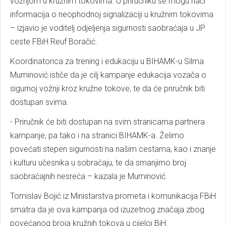
vožnjom u kružnim tokovima. U priručniku se mogu naći
informacija o neophodnoj signalizaciji u kružnim tokovima
– izjavio je voditelj odjeljenja sigurnosti saobraćaja u JP
ceste FBiH Reuf Boračić.
Koordinatorica za trening i edukaciju u BIHAMK-u Silma
Muminović ističe da je cilj kampanje edukacija vozača o
sigurnoj vožnji kroz kružne tokove, te da će priručnik biti
dostupan svima.
- Priručnik će biti dostupan na svim stranicama partnera
kampanje, pa tako i na stranici BIHAMK-a. Želimo
povećati stepen sigurnosti na našim cestama, kao i znanje
i kulturu učesnika u sobraćaju, te da smanjimo broj
saobraćajnih nesreća – kazala je Muminović.
Tomislav Bojić iz Ministarstva prometa i komunikacija FBiH
smatra da je ova kampanja od izuzetnog značaja zbog
povećanog broja kružnih tokova u cijeloj BiH.