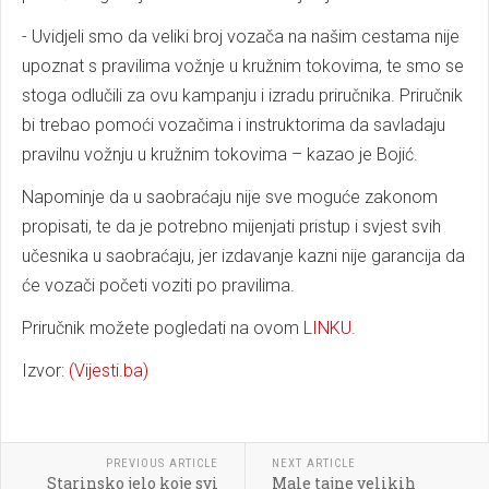
- Uvidjeli smo da veliki broj vozača na našim cestama nije
upoznat s pravilima vožnje u kružnim tokovima, te smo se
stoga odlučili za ovu kampanju i izradu priručnika. Priručnik
bi trebao pomoći vozačima i instruktorima da savladaju
pravilnu vožnju u kružnim tokovima – kazao je Bojić.
Napominje da u saobraćaju nije sve moguće zakonom
propisati, te da je potrebno mijenjati pristup i svjest svih
učesnika u saobraćaju, jer izdavanje kazni nije garancija da
će vozači početi voziti po pravilima.
Priručnik možete pogledati na ovom
LINKU.
Izvor:
(Vijesti.ba)
PREVIOUS ARTICLE
NEXT ARTICLE
Starinsko jelo koje svi
Male tajne velikih